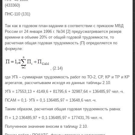
(433360)
ПНС-110 (131)
Так как в годовом план-задании в соответствии с приказом МВД
России от 24 января 1996 г. №34 [2] предусматривается резерв
времени в объеме 20% от общей годовой трудоемкости, то
расчетная общая годовая трудоемкость (П) определяется по
формуле:
, (2.14)
где УПi – суммарная трудоемкость работ по ТО-2, СР, КР и ТР и КР
агрегатов, рассчитываем исходя из данных таблицы 2.10.
УПi = 17553,13 + 4149,6 + 81795,6 + 32987,64 = 136485,97 чел.-ч.
ПСАМ = 0,1· УПi = 0,1·136485,97 = 13648,6 чел.-ч.
Таким образом, расчетная общая годовая трудоемкость равна:
П = 1,2·136485,97 + 0,1·136485,97 = 177431,76 чел.-ч.
Полученное значение вносим в таблицу 2.10.