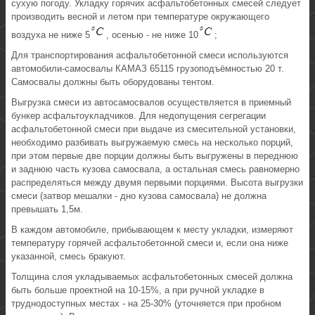
сухую погоду. Укладку горячих асфальтобетонных смесей следует
производить весной и летом при температуре окружающего
воздуха не ниже 5
, осенью - не ниже 10
;
Для транспортирования асфальтобетонной смеси используются
автомобили-самосвалы КАМАЗ 65115 грузоподъёмностью 20 т.
Самосвалы должны быть оборудованы тентом.
Выгрузка смеси из автосамосвалов осуществляется в приемный
бункер асфальтоукладчиков. Для недопущения сегрегации
асфальтобетонной смеси при выдаче из смесительной установки,
необходимо разбивать выгружаемую смесь на несколько порций,
при этом первые две порции должны быть выгружены в переднюю
и заднюю часть кузова самосвала, а остальная смесь равномерно
распределяться между двумя первыми порциями. Высота выгрузки
смеси (затвор мешалки - дно кузова самосвала) не должна
превышать 1,5м.
В каждом автомобиле, прибывающем к месту укладки, измеряют
температуру горячей асфальтобетонной смеси и, если она ниже
указанной, смесь бракуют.
Толщина слоя укладываемых асфальтобетонных смесей должна
быть больше проектной на 10-15%, а при ручной укладке в
труднодоступных местах - на 25-30% (уточняется при пробном