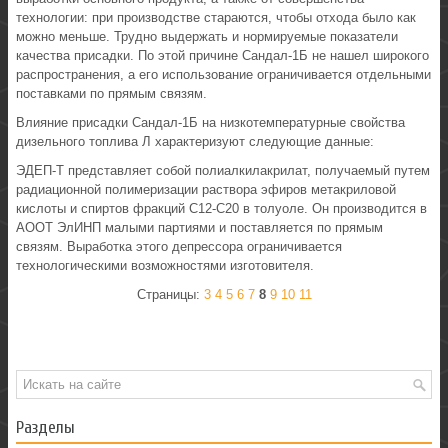
технологии: при производстве стараются, чтобы отхода было как
можно меньше. Трудно выдержать и нормируемые показатели
качества присадки. По этой причине Сандал-1Б не нашел широкого
распространения, а его использование ограничивается отдельными
поставками по прямым связям.
Влияние присадки Сандал-1Б на низкотемпературные свойства
дизельного топлива Л характеризуют следующие данные:
ЭДЕП-Т представляет собой полиалкилакрилат, получаемый путем
радиационной полимеризации раствора эфиров метакриловой
кислоты и спиртов фракций С12-С20 в толуоле. Он производится в
АООТ ЭлИНП малыми партиями и поставляется по прямым
связям. Выработка этого депрессора ограничивается
технологическими возможностями изготовителя.
Страницы:
3
4
5
6
7
8
9
10
11
Разделы