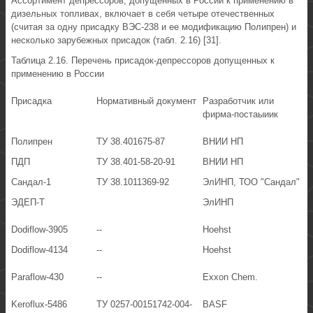
Ассортимент депрессоров, допущенных в России к применению в
дизельных топливах, включает в себя четыре отечественных
(считая за одну присадку ВЭС-238 и ее модификацию Полипрен) и
несколько зарубежных присадок (табл. 2.16) [31].
Таблица 2.16. Перечень присадок-депрессоров допущенных к
применению в России
Присадка
Нормативный документ
Разработчик или
фирма-постаыиик
Полипрен
ТУ 38.401675-87
ВНИИ НП
ПДП
ТУ 38.401-58-20-91
ВНИИ НП
Сандал-1
ТУ 38.1011369-92
ЭлИНП, ТОО "Сандал"
ЭДЕП-Т
ЭлИНП
Dodiflow-3905
--
Hoehst
Dodiflow-4134
--
Hoehst
Paraflow-430
--
Exxon Chem.
Keroflux-5486
ТУ 0257-00151742-004-
BASF