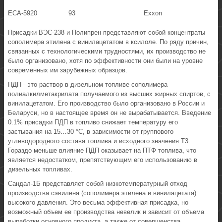
ECA-5920
93
Exxon
Присадки ВЭС-238 и Полипрен представляют собой концентраты
сополимера этилена с винилацетатом в ксилоле. По ряду причин,
связанных с технологическими трудностями, их производство не
было организовано, хотя по эффективности они были на уровне
современных им зарубежных образцов.
ПДП - это раствор в дизельном топливе сополимера
полиалкилметакрилата получаемого из высших жирных спиртов, с
винилацетатом. Его производство было организовано в России и
Беларуси, но в настоящее время он не вырабатывается. Введение
0.1% присадки ПДП в топливо снижает температуру его
застывания на 15…30 °С, в зависимости от группового
углеводородного состава топлива и исходного значения Т3.
Гораздо меньше влияние ПДП оказывает на ПТФ топлива, что
является недостатком, препятствующим его использованию в
дизельных топливах.
Сандал-1Б представляет собой низкотемпературный отход
производства сэвилена (сополимера этилена и винилацетата)
высокого давления. Это весьма эффективная присадка, но
возможный объем ее производства невелик и зависит от объема
выработки основного продукта, а также от совершенства