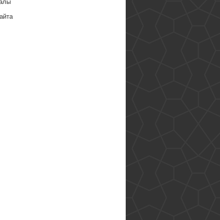
алы
айта