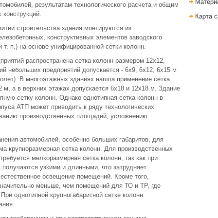
Матери
томобилей, результатам технологического расчета и общим
 конструкций.
Карта с
итии строительства здания монтируются из
лезобетонных, конструктивных элементов заводского
 т. п.) на основе унифицированной сетки колонн.
приятий распространена сетка колонн размером 12x12,
ний небольших предприятий допускается - 6x9, 6x12, 6x15 м
пролет). В многоэтажных зданиях нашла применение сетка
2 м, а в верхних этажах допускается 6x18 и 12x18 м. Здание
пную сетку колонн. Однако однотипная сетка колонн в
рпуса АТП может приводить к ряду технологических
ованию производственных площадей, усложнению
анения автомобилей, особенно больших габаритов, для
ма крупноразмерная сетка колонн. Для производственных
требуется мелкоразмерная сетка колонн, так как при
 получаются узкими и длинными, что затрудняет
 естественное освещение помещений. Кроме того,
начительно меньше, чем помещений для ТО и ТР, где
При однотипной крупногабаритной сетке колонн
ания.