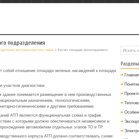
ого подразделения
зделения автотранспортного парка
» Расчет площади проектируемого
Разделы
т собой отношение площади зеленых насаждений к площади
Главна
Понятие
и участков диагностики
Проект
 здания понимается размещение в нем производственных
ункциональным назначением, технологическими,
Теплов
нитарно-гигиеническими и другими требованиями.
Особен
даний АТП являются функциональная схема и график
тствии с которыми должно обеспечиваться независимое и
Экспор
прохождение автомобилем отдельных этапов ТО и ТР.
Электр
зводственного корпуса АТП должно соответствовать схеме