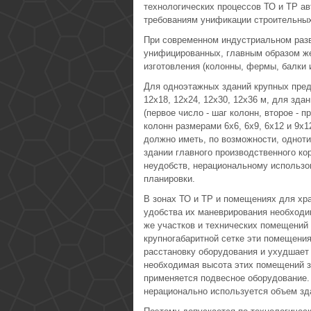
технологических процессов ТО и ТР ав
требованиям унификации строительных
При современном индустриальном разв
унифицированных, главным образом же
изготовления (колонны, фермы, балки и
Для одноэтажных зданий крупных пред
12x18, 12x24, 12x30, 12x36 м, для зда
(первое число - шаг колонн, второе - 
колонн размерами 6x6, 6x9, 6x12 и 9x1
должно иметь, по возможности, одноти
здании главного производственного ко
неудобств, нерациональному использ
планировки.
В зонах ТО и ТР и помещениях для хр
удобства их маневрирования необходи
же участков и технических помещений 
крупногабаритной сетке эти помещения
расстановку оборудования и ухудшает
необходимая высота этих помещений з
применяется подвесное оборудование. 
нерационально используется объем зд