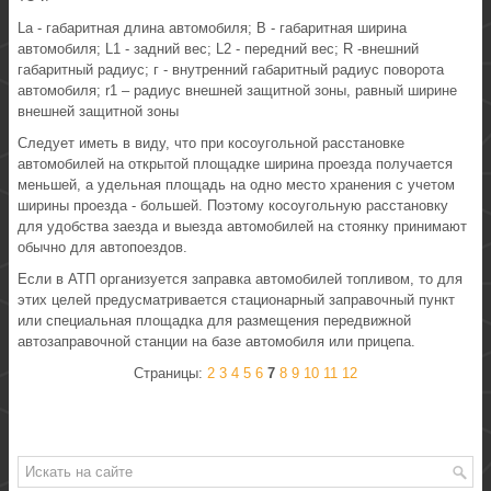
La - габаритная длина автомобиля; В - габаритная ширина
автомобиля; L1 - задний вес; L2 - передний вес; R -внешний
габаритный радиус; г - внутренний габаритный радиус поворота
автомобиля; r1 – радиус внешней защитной зоны, равный ширине
внешней защитной зоны
Следует иметь в виду, что при косоугольной расстановке
автомобилей на открытой площадке ширина проезда получается
меньшей, а удельная площадь на одно место хранения с учетом
ширины проезда - большей. Поэтому косоугольную расстановку
для удобства заезда и выезда автомобилей на стоянку принимают
обычно для автопоездов.
Если в АТП организуется заправка автомобилей топливом, то для
этих целей предусматривается стационарный заправочный пункт
или специальная площадка для размещения передвижной
автозаправочной станции на базе автомобиля или прицепа.
Страницы:
2
3
4
5
6
7
8
9
10
11
12