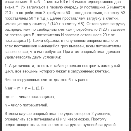
расстоянием. В табл. 1 клетки БЗ и ГВ имеют одновременно два
знака **. Их загружают в первую очередь (у поставщика Б имеется
210 т, а потребителю З требуется 50 т, следовательно, в клетку БЗ
проставляем 50 т и т.д.). Далее проставляем загрузку в клетки,
имеющие одну отметку * (140 т в клетку АВ). Оставшуюся загрузку
распределяем по свободным клеткам (потребителю И 20 т завезем
от поставщика Б; потребителю И завезем оставшиеся 20 т от
поставщика Г). Таким образом, в полученном опорном плане от
всех поставщиков имеющийся груз вывезен, всем потребителям
завезено все, что им требуется. При этом опорный план должен
удовлетворять двум условиям:
1. Ацикличности, то есть в таблице нельзя построить замкнутый
цикл, все вершины которого лежат в загруженных клетках.
Число загруженных клеток должно быть равно:
Nзаг = m + n – 1, (2.1)
где m – число поставщиков;
n – число потребителей.
В моем случае опорный план не удовлетворяет 2 условию,
определить все потенциалы ui и vj невозможно. Поэтому
недостающее количество клеток загружаю нулевой загрузкой.