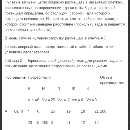
Нулевые загрузки целесообразно размещать в незанятых клетках,
расположенных на пересечении строки (столбца), для которой
потенциал определен, со столбцом (строкой), для которого
потенциал неизвестен. Из всех этих клеток выбирается такая, в
которой стоит наименьшее расстояние (поскольку задача решается
на минимум грузооборота).
В моем случае нулевую загрузку размещаю в клетке АЗ.
Теперь опорный план, представленный в табл. 3, обоим этим
условиям удовлетворяет.
Таблица 2 – Первоначальный (опорный) план для решения задачи
оптимизации закрепления потребителей за поставщиками
Поставщики
Потребители
Объем
производства,
т.
В
И
Л
Ж
З
V в =
6
Vи =
25
Vл =
-2
Vж =
6
Vз =
9
А
Uа=0
*
6
25
19
18
21
180
20
0
160
0
21
12
12