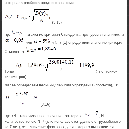
интервала разброса среднего значения:
(3.15)
где
– значение критерия Стьюдента, для уровня значимости
или
и N=7 [1] определяем значение критерия
Стьюдента
.
Тогда
(тыс. тонно-
километров).
Далее определяем величину периода упреждения (прогноза), П:
, (3.16)
где xN – максимальное значение фактора х:
; N –
количество точек: N=7 (т. к. используются данные о грузообороте
за 7 лет); х* – значение фактора х, для которого выполняется