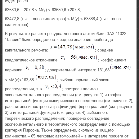
будет равен:
63680,6 – 207,8 < М(у) < 63680,6 +207,8;
63472,8 (тыс. тонно-километров) < М(у) < 63888,4 (тыс. тонно-
километров).
В результате расчета ресурса легкового автомобиля ЗАЗ-11022
“Таврия” было определено: среднее значение пробега до
капитального ремонта:
; среднее
квадратическое отклонение:
; коэффициент
вариации:
; доверительный интервал: 131,68
< <М(х)<163,88
; выбран нормальный закон
распределения, т. к.
; построен полигон
экспериментального распределения (см. рисунок 1) и график
интегральной функции эмпирического определения (см. рисунок 2);
рассчитаны и построены графики дифференциальной (см. рисунок
3) и интегральной функции (см. рисунок 4) выбранного
теоретического распределения; проверено совпадение
экспериментального и теоретического распределения с помощью
критерия Пирсона. Также определено, сколько из общего
количества – 65 легковых автомобилей – в интервале пробега от