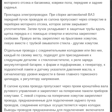
моторного отсека и багажника; коврики пола; передние и задние
сиденья.
Прокладка электропроводки. При сборке автомобилей ВАЗ
передний пучок проводов из салона пропускают через отверстие в
переборке моторного отсека, которое затем закрывают
уплотнителем. Затем пучок укладывают в защитные трубы вдоль
щитка передка и с помощью отвертки и молотка закрепляют
скобками. Правую ветвь закрепляют на брызговике хомутом,
левую вместе с трубкой омывателя стекла - другим хомутом.
Отдельные провода с соединительными колодками или без них,
каждый по своему месту, подводят для присоединения к
следующим деталям: к стеклоочистителю, к реле заряда
аккумуляторной батареи, к фарам и подфарникам, к генератору, к
подкапотной лампе и датчику указателя давления масла, к
сигнализатору уровня жидкости в бачке главного тормозного
цилиндра, к регулятору напряжения.
В салоне кузова провода пропускают через проем кронштейна вала
рулевого управления и закрепляют на поперечине панели приборов
хомутами. С левой стороны на поперечине хомутом закрепляют
провода, предназначенные для подключения заднего пучка
проводов, соединение которых осуществляется через колодки.
Выводы проводов предназначены для подключения: включателя