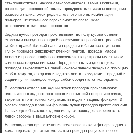
стеклоочистителя, насоса стеклоомывателя, замка зажигания,
розетки для переносной лампы, прикуривателя, лампы освещения
вещевого ящика, электродвигателя отопителя, комбинации
приборов, центрального переключателя света, реле
стеклоочистителя, реле поворотов.
Задний пучок проводов прокладывают по полу кузова с левой
стороны и выводят по задней поперечине к правой центральной
стойке, правой боковой панели передка и в багажное отделение.
Пучок проводов фиксируют клейкой лентой. Провода "массы"
левого и правого плафонов прикрепляют к центральным стойкам
самонарезающими винтами. Переднюю часть заднего пучка
проводов закрепляют на левой боковой панели передка с помощью
скоб и хомутов, среднюю и заднюю части - хомутами. Передний и
задний пучки проводов между собой соединяются колодками.
В багажном отделении задний пучок проводов прокладывают
вдоль левого заднего лонжерона и по нижней поперечине задка,
закрепив в пяти точках хомутами, выводят к задним фонарям. В
местах подвода к задним фонарям пучок проводов крепят скобами.
На выходе в багажное отделение пучок проводов закрепляют с
левой стороны в выштамповке скобой.
На провода фонаря освещения номерного знака и фонаря заднего
хода надевают уплотнитель, затем провода пропускают через