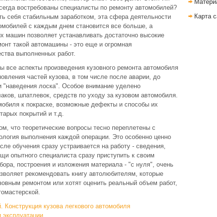
Матери
всегда востребованы специалисты по ремонту автомобилей?
Карта с
ть себя стабильным заработком, эта сфера деятельности
томобилей с каждым днем становится все больше, а
ых машин позволяет устанавливать достаточно высокие
монт такой автомашины - это еще и огромная
ества выполненных работ.
ы все аспекты произведения кузовного ремонта автомобиля
новления частей кузова, в том числе после аварии, до
и "наведения лоска". Особое внимание уделено
аков, шпатлевок, средств по уходу за кузовом автомобиля.
мобиля к покраске, возможные дефекты и способы их
тарых покрытий и т.д.
том, что теоретические вопросы тесно переплетены с
ология выполнения каждой операции. Это особенно ценно
сле обучения сразу устраивается на работу - сведения,
ощи опытного специалиста сразу приступить к своим
ора, построения и изложения материала - "с нуля", очень
озволяет рекомендовать книгу автолюбителям, которые
зовным ремонтом или хотят оценить реальный объем работ,
томастерской.
. Конструкция кузова легкового автомобиля
и эксплуатации