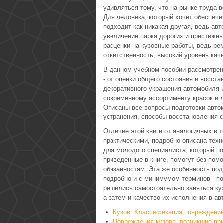
удивляться тому, что на рынке труда 
Для человека, который хочет обеспечи
подходит как никакая другая, ведь ав
увеличение парка дорогих и престижн
расценки на кузовные работы, ведь ре
ответственность, высокий уровень кач
В данном учебном пособии рассмотрен
- от оценки общего состояния и восста
декоративного украшения автомобиля 
современному ассортименту красок и л
Описаны все вопросы подготовки авто
устранения, способы восстановления с
Отличие этой книги от аналогичных в 
практическими, подробно описана техн
для молодого специалиста, который по
приведенные в книге, помогут без пом
обязанностям. Эта же особенность подб
подробно и с минимумом терминов - п
решились самостоятельно заняться ку
а затем и качество их исполнения в ав
Кузов. Классификация повреждений
Повреждения кузова, возникшие пр