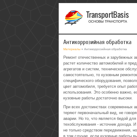
Антикоррозийная обработка
Материалы
» Антикоррозийная обработка
Ремонт отечественных и зарубежных а
растет количество автомобилей и пред
агрегатов и систем, техническое обс
самостоятельно, то кузовным ремонто
специфического оборудования, позво
цвет автомобиля, требуется опыт рабо
использования. Это особенно важно, е
кузовные работы достаточно высоки.
При всех достоинствах современных ав
теряют первоначальный вид, не говоря
аварии. Но то, что является бедой для
техобслуживания - источник дохода. И
не только средством передвижения, но
в том случае, если кузовные работы в