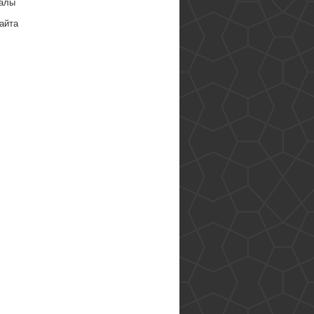
алы
айта