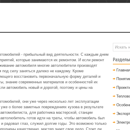
втомобилей - прибыльный вид деятельности. С каждым днем
Разделы
приятий, которые занимаются их ремонтом. И если ремонт
луживание автомобиля многие автолюбители производят
Главна
м под силу заняться далеко не каждому. Кроме
ляющего восстановить первоначальную форму деталей и
Понятие
ты, знание современных материалов и особенностей их
сли автомобиль новый и дорогой, поэтому и цены на
Проект
Теплов
томобилей, они уже через несколько лет эксплуатации
Особен
 уже о более заметных повреждениях кузова в результате
 автомобилиста, для работника мастерской, станции
Экспор
 автолюбитель готов идти на траты, чтобы автомобиль был
Электр
 и радовал глаз, служил долгие годы. Это возможно только
ыполнены качественно, мастер знает свое дело. Стоит ли