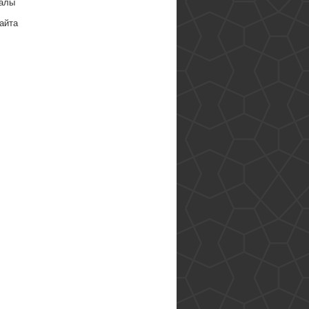
алы
айта