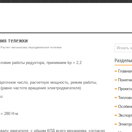
ния тележки
 Расчет механизма передвижения тележки
Разделы
ловие работы редуктора, принимаем kр = 2,2
Главна
Понятие
даточное число, расчетную мощность, режим работы,
(равно частоте вращения электродвигателя).
Проект
о:
Теплов
Особен
= 280 Н·м.
Экспор
Электр
 валу двигателя, с общим КПД всего механизма, согласно