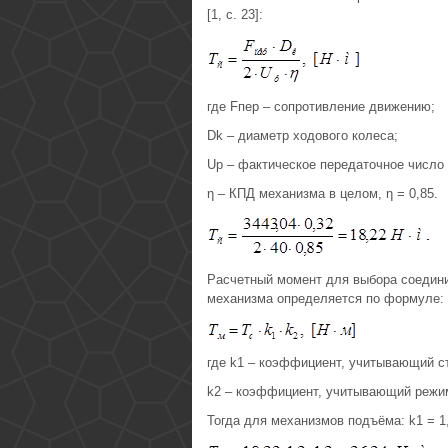
[1, c. 23]:
где Fпер – сопротивление движению;
Dk – диаметр ходового колеса;
Uр – фактическое передаточное число
η – КПД механизма в целом, η = 0,85.
Расчетный момент для выбора соедини
механизма определяется по формуле:
где k1 – коэффициент, учитывающий с
k2 – коэффициент, учитывающий режи
Тогда для механизмов подъёма: k1 = 1,2