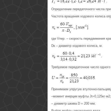
Определение передаточного числа пр
Частота вращения ходового колеса оп
где Vпер. – скорость передвижения кра
Dк – диаметр ходового колеса, м.
Требуемое передаточное число одного
Принимаем упругую втулочно-пальцев
–момент инерции муфты Jt=0,125кг·м2;
– диаметр шкива D = 200 мм;
Выбор муфты тихоходного вала