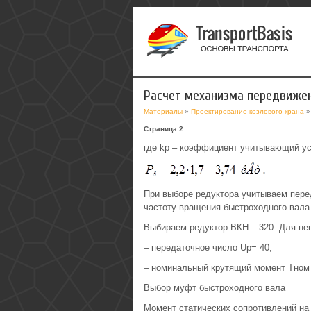
Расчет механизма передвиже
Материалы
»
Проектирование козлового крана
»
Страница 2
где kр – коэффициент учитывающий ус
При выборе редуктора учитываем пере
частоту вращения быстроходного вала 
Выбираем редуктор ВКН – 320. Для нег
– передаточное число Uр= 40;
– номинальный крутящий момент Tном 
Выбор муфт быстроходного вала
Момент статических сопротивлений на