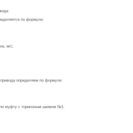
ивода
ределяется по формуле:
на, м/с;
 привода определяем по формуле:
ую муфту с тормозным шкивом №1: