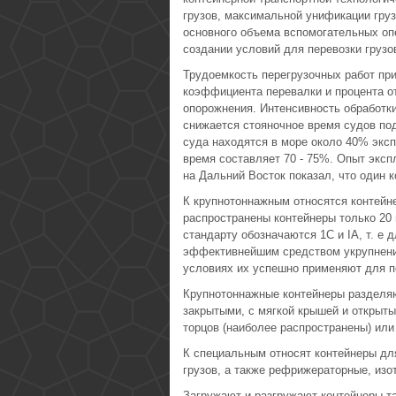
грузов, максимальной унификации груз
основного объема вспомогательных опе
создании условий для перевозки грузо
Трудоемкость перегрузочных работ при
коэффициента перевалки и процента от
опорожнения. Интенсивность обработки
снижается стояночное время судов под
суда находятся в море около 40% эксп
время составляет 70 - 75%. Опыт эксп
на Дальний Восток показал, что один 
К крупнотоннажным относятся контейне
распространены контейнеры только 20 и
стандарту обозначаются 1C и IA, т. е 
эффективнейшим средством укрупнения
условиях их успешно применяют для п
Крупнотоннажные контейнеры разделяю
закрытыми, с мягкой крышей и открыты
торцов (наиболее распространены) или
К специальным относят контейнеры для 
грузов, а также рефрижераторные, изо
Загружают и разгружают контейнеры та