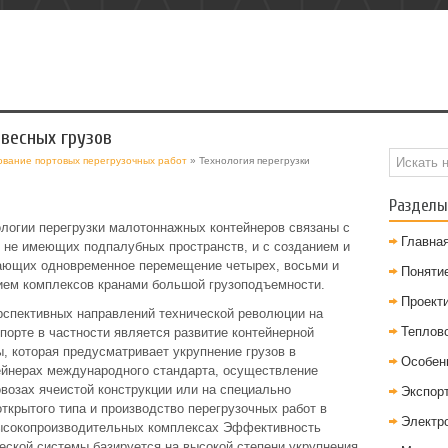
овесных грузов
ование портовых перегрузочных работ
» Технология перегрузки
Разделы
логии перегрузки малотоннажных контейнеров связаны с
Главна
 не имеющих подпалубных пространств, и с созданием и
вающих одновременное перемещение четырех, восьми и
Понятие
нием комплексов кранами большой грузоподъемности.
Проект
спективных направлений технической революции на
Теплов
порте в частности является развитие контейнерной
ы, которая предусматривает укрупнение грузов в
Особен
ейнерах международного стандарта, осуществление
овозах ячеистой конструкции или на специально
Экспор
крытого типа и производство перегрузочных работ в
Электр
высокопроизводительных комплексах Эффективность
еской системы базируется на высокой степени укрупнения