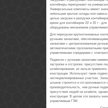
контейнеры перегружают на универсал
Универсальные комплексы имеют значи
небольшие крытые склады или навесы 
целью загрузки и разгрузки контейнер
крюке для контейнеров 20' и 35 т - дл
оборудованы механизмом управляемого 
Для перегрузки крупнотоннажных конт
ручными захватами, обеспечивающими за
захватами с централизованным ручным 
автоматическими грузозахватными присп
управляемыми спредерами с электроги
Подвески с ручными захватами наиме
застропке и отстропке, присутствия л
штабелирования, их нельзя применять 
конструкции. Используют такие подвес
неспециализированных участках. Захв
штыков стропятся и отстропливаются 
производительность, чем ручные подве
присутствия людей на штабеле, однако
конструкции. В целом эти захваты зн
управляемым ГЗМ.
Стра