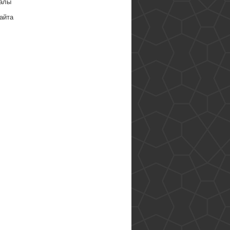
алы
айта