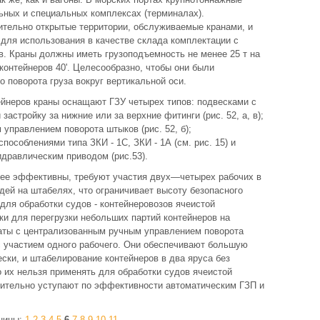
ьных и специальных комплексах (терминалах).
тельно открытые территории, обслуживаемые кранами, и
для использования в качестве склада комплектации с
ов. Краны должны иметь грузоподъемность не менее 25 т на
я контейнеров 40'. Целесообразно, чтобы они были
поворота груза вокруг вертикальной оси.
ейнеров краны оснащают ГЗУ четырех типов: подвесками с
стройку за нижние или за верхние фитинги (рис. 52, а, в);
управлением поворота штыков (рис. 52, б);
особлениями типа ЗКИ - 1С, ЗКИ - 1А (см. рис. 15) и
дравлическим приводом (рис.53).
нее эффективны, требуют участия двух—четырех рабочих в
юдей на штабелях, что ограничивает высоту безопасного
для обработки судов - контейнеровозов ячеистой
ки для перегрузки небольших партий контейнеров на
аты с централизованным ручным управлением поворота
с участием одного рабочего. Они обеспечивают большую
ски, и штабелирование контейнеров в два яруса без
 их нельзя применять для обработки судов ячеистой
ачительно уступают по эффективности автоматическим ГЗП и
ницы:
1
2
3
4
5
6
7
8
9
10
11