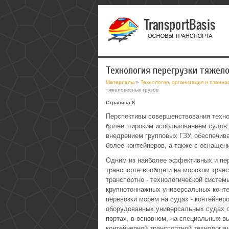
Технология перегрузки тяжел
Материалы
»
Технология, организация и планир
тяжеловесных грузов
Страница 6
Перспективы совершенствования техно
более широким использованием судов,
внедрением групповых ГЗУ, обеспечи
более контейнеров, а также с оснаще
Одним из наиболее эффективных и пер
транспорте вообще и на морском транс
транспортно - технологической систем
крупнотоннажных универсальных конт
перевозки морем на судах - контейнер
оборудованных универсальных судах от
портах, в основном, на специальных 
контейнерной транспортной технологич