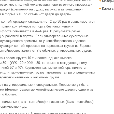
Матери
овых мест, полной механизации перегрузочного процесса и
Карта с
раций (крепления на судах, вагонах и автомашинах),
в в форме УТЕ по схеме «от двери до двери».
 контейнеризации снижается от 2 до 30 раз в зависимости от
правки контейнеров из порта без наполнения и
 флота повышается в 4—6 раз. В результате резко
 обработкой в портах. Если универсальные сухогрузные
луатационного времени, то у контейнеровозов ходовое
луатации контейнеровозов на перевозках грузов из Европы
контейнеровоз заменяет 7,5 обычных универсальных судов.
ры весом брутто 10 т и более, однако широко
 30 т (УУК - 20 и УУК - 30, которые по международному
длиной 20' и 40'). Крупнотоннажные контейнеры являются
 для тарно-штучных грузов, металлов, а при определенных
еревозки наливных и насыпных грузов.
т на универсальные и специальные. Первые могут быть
ми (флеты). Закрытые контейнеры имеют двери с одного из
 по бортам.
наливных (танк - контейнер) и насыпных (балк - контейнер)
термические и др.
к же, как и вагоны. В морских портах крупнотоннажные