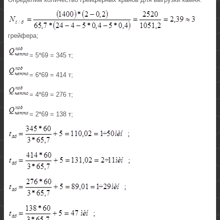
грейфера;
= 5*69 = 345 т;
= 6*69 = 414 т;
= 4*69 = 276 т;
= 2*69 = 138 т;