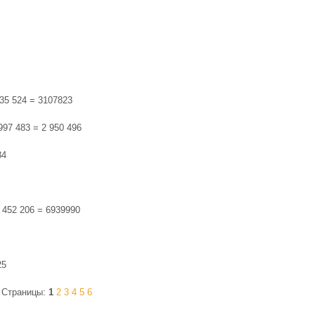
35 524 = 3107823
 997 483 = 2 950 496
34
 452 206 = 6939990
25
Страницы:
1
2
3
4
5
6