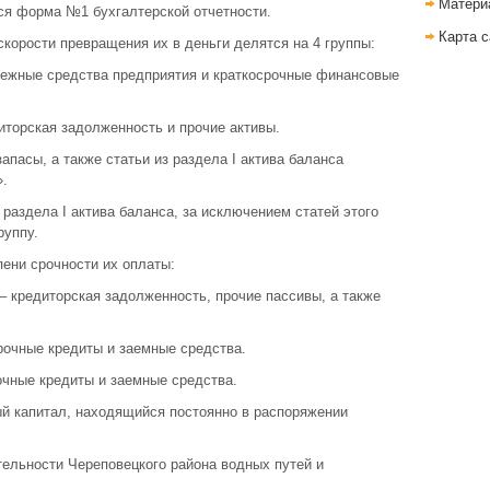
Матери
ся форма №1 бухгалтерской отчетности.
Карта с
скорости превращения их в деньги делятся на 4 группы:
нежные средства предприятия и краткосрочные финансовые
иторская задолженность и прочие активы.
апасы, а также статьи из раздела I актива баланса
.
 раздела I актива баланса, за исключением статей этого
руппу.
ени срочности их оплаты:
– кредиторская задолженность, прочие пассивы, а также
рочные кредиты и заемные средства.
очные кредиты и заемные средства.
ый капитал, находящийся постоянно в распоряжении
тельности Череповецкого района водных путей и