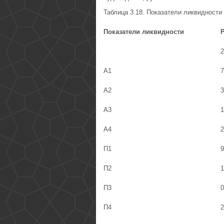
Таблица 3.18. Показатели ликвидности
Показатели ликвидности
2
А1
7
А2
3
А3
1
А4
2
П1
9
П2
1
П3
0
П4
2