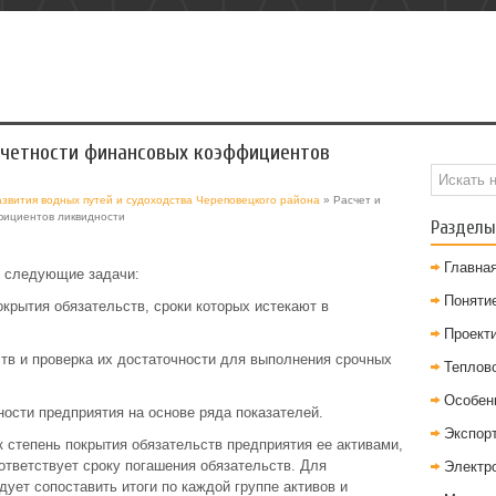
тчетности финансовых коэффициентов
азвития водных путей и судоходства Череповецкого района
» Расчет и
фициентов ликвидности
Разделы
Главна
я следующие задачи:
Понятие
окрытия обязательств, сроки которых истекают в
Проект
тв и проверка их достаточности для выполнения срочных
Теплов
Особен
ности предприятия на основе ряда показателей.
Экспор
 степень покрытия обязательств предприятия ее активами,
ответствует сроку погашения обязательств. Для
Электр
ует сопоставить итоги по каждой группе активов и