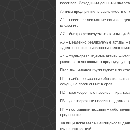
пассивов. Исходными данными являет
Активы предприятия в зависимости от 
А1 – наиболее ликвидные активы – де
вложения.
А2 – быстро реализуемые активы - деб
А3 – медленно реализуемые активы – з
«Долгосрочные финансовые вложения»
А4 – труднореализуемые активы – итог
раздела, включенных в предыдущую г
Пассивы баланса группируются по степ
П1 – наиболее срочные обязательства 
ссуды, не погашенные в срок.
П2 – краткосрочные пассивы – краткос
П3 – долгосрочные пассивы – долгоср
П4 – постоянные пассивы – собственн
предприятия.
Таблицы показателей ликвидности дея
судоходства, руб: