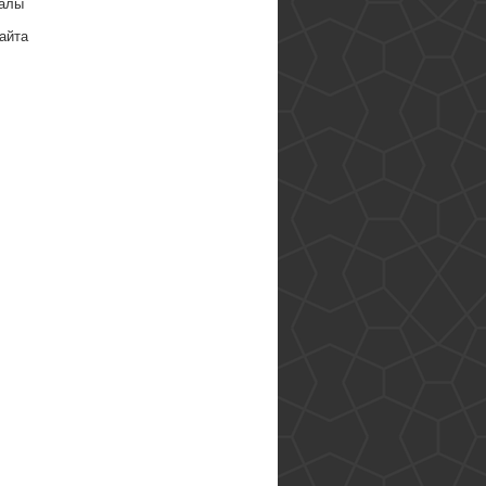
алы
айта