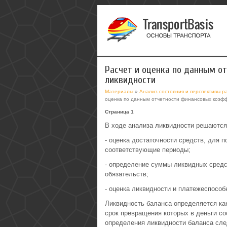
Расчет и оценка по данным о
ликвидности
Материалы
»
Анализ состояния и перспективы р
оценка по данным отчетности финансовых коэф
Страница 1
В ходе анализа ликвидности решаютс
- оценка достаточности средств, для п
соответствующие периоды;
- определение суммы ликвидных средс
обязательств;
- оценка ликвидности и платежеспособ
Ликвидность баланса определяется как
срок превращения которых в деньги со
определения ликвидности баланса след