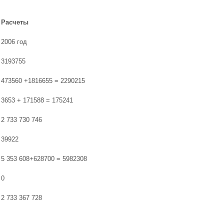
Расчеты
2006 год
3193755
473560 +1816655 = 2290215
3653 + 171588 = 175241
2 733 730 746
39922
5 353 608+628700 = 5982308
0
2 733 367 728