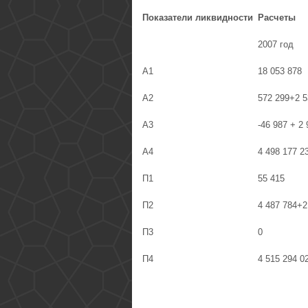
Показатели ликвидности
Расчеты
2007 год
А1
18 053 878
А2
572 299+2 5
А3
-46 987 + 2
А4
4 498 177 2
П1
55 415
П2
4 487 784+2
П3
0
П4
4 515 294 0