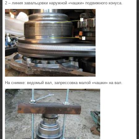
2 – линия завальцовки наружной «чашки» подвижного конуса.
На снимке: ведомый вал, запрессовка малой «чашки» на вал.