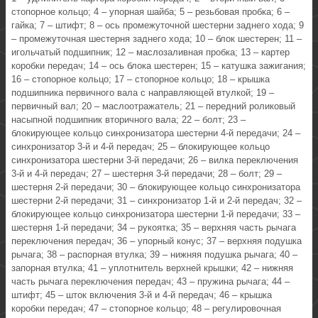
стопорное кольцо; 4 – упорная шайба; 5 – резьбовая пробка; 6 –
гайка; 7 – штифт; 8 – ось промежуточной шестерни заднего хода; 9
– промежуточная шестерня заднего хода; 10 – блок шестерен; 11 –
игольчатый подшипник; 12 – маслозаливная пробка; 13 – картер
коробки передач; 14 – ось блока шестерен; 15 – катушка зажигания;
16 – стопорное кольцо; 17 – стопорное кольцо; 18 – крышка
подшипника первичного вала с направляющей втулкой; 19 –
первичный вал; 20 – маслоотражатель; 21 – передний роликовый
насыпной подшипник вторичного вала; 22 – болт; 23 –
блокирующее кольцо синхронизатора шестерни 4‑й передачи; 24 –
синхронизатор 3‑й и 4‑й передач; 25 – блокирующее кольцо
синхронизатора шестерни 3‑й передачи; 26 – вилка переключения
3‑й и 4‑й передач; 27 – шестерня 3‑й передачи; 28 – болт; 29 –
шестерня 2‑й передачи; 30 – блокирующее кольцо синхронизатора
шестерни 2‑й передачи; 31 – синхронизатор 1‑й и 2‑й передач; 32 –
блокирующее кольцо синхронизатора шестерни 1‑й передачи; 33 –
шестерня 1‑й передачи; 34 – рукоятка; 35 – верхняя часть рычага
переключения передач; 36 – упорный конус; 37 – верхняя подушка
рычага; 38 – распорная втулка; 39 – нижняя подушка рычага; 40 –
запорная втулка; 41 – уплотнитель верхней крышки; 42 – нижняя
часть рычага переключения передач; 43 – пружина рычага; 44 –
штифт; 45 – шток включения 3‑й и 4‑й передач; 46 – крышка
коробки передач; 47 – стопорное кольцо; 48 – регулировочная