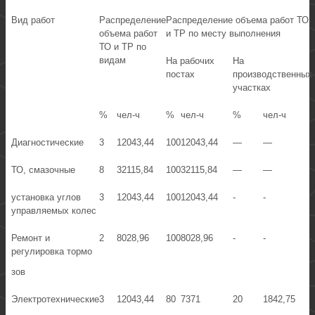
Вид работ
Распределение
Распределение объема работ ТО
объема работ
и TP по месту выполнения
ТО и TP по
видам
На рабочих
На
постах
производственных
участках
%
чел-ч
%
чел-ч
%
чел-ч
Диагностические
3
12043,44
100
12043,44
—
—
ТО, смазочные
8
32115,84
100
32115,84
—
—
установка углов
3
12043,44
100
12043,44
-
-
управляемых колес
Ремонт и
2
8028,96
100
8028,96
-
-
регулировка тормо
зов
Электротехнические
3
12043,44
80
7371
20
1842,75