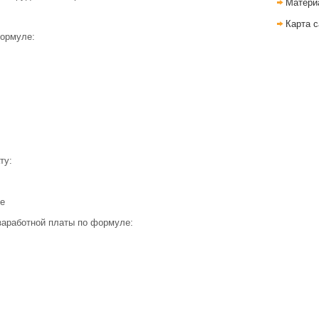
Матери
Карта с
ормуле:
ту:
е
заработной платы по формуле: