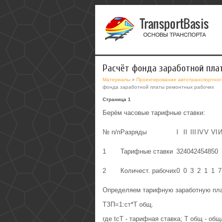
Расчёт фонда заработной пла
Материалы
»
Проектирование автотранспортног
фонда заработной платы ремонтных рабочих
Страница 1
Берём часовые тарифные ставки:
№ п/п
Разряды
I
II
III
IV
V
VI
И
1
Тарифные ставки
32
40
42
45
48
50
2
Количест. рабочих
0
0
3
2
1
1
7
Определяем тарифную заработную пла
ТЗП=1:ст*Т общ.
где tcT - тарифная ставка; Т общ - об