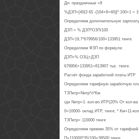
Дп- праздничные =8
%ДЗП=[40(3 65 -(104+8+40)]* 100+1 = 
Определяем дополнительную зарплату
ДЗП = % ДЗП*ОЗП/100
ДЗП=19,7*679956/100=133951 тенге.
Определяем ФЗП по формуле:
ДЗП=% ОЗЦ+ДЗП
679956+133951=813907 тыс. тенге.
Расчёт фонда заработной платы ИТР
Определяем тарифную заработную пл
ТЗПитр=Nитр*о*Км
где Nитр=1- кол-во ИТР(20% От кол-ва
0=10000- оклад ИТР, тенге; * Км=11-ко
ТЗПитр= 110000 тенге
Определяем премию 35% от тарифной 
П=110000*35/100=38500 тенге.