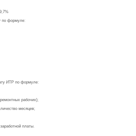
19,7%
 по формуле:
ату ИТР по формуле:
 ремонтных рабочих);
лличество месяцев;
заработной платы.