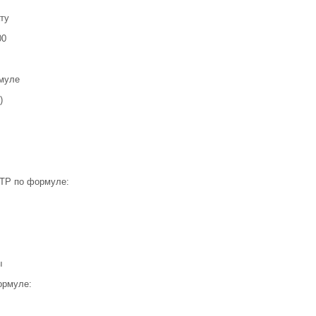
ту
00
муле
)
ТР по формуле:
ы
ормуле: