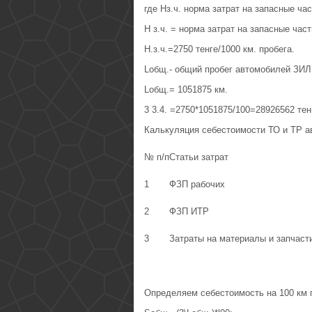
где Нз.ч. норма затрат на запасные час
Н з.ч. = норма затрат на запасные част
Н.з.ч.=2750 тенге/1000 км. пробега.
Lобщ.- общий пробег автомобилей ЗИЛ
Lобщ.= 1051875 км.
3 3.4. =2750*1051875/100=28926562 тен
Калькуляция себестоимости ТО и ТР а
№ п/п
Статьи затрат
1
ФЗП рабочих
2
ФЗП ИТР
3
Затраты на материалы и запчаст
Определяем себестоимость на 100 км 