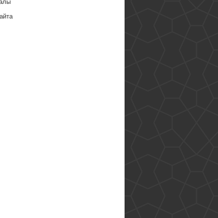
алы
айта