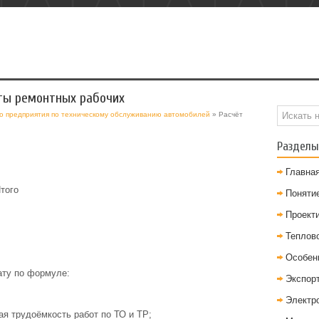
ты ремонтных рабочих
о предприятия по техническому обслуживанию автомобилей
» Расчёт
Разделы
Главна
того
Понятие
Проект
Теплов
Особен
ту по формуле:
Экспор
Электр
щая трудоёмкость работ по ТО и TP;