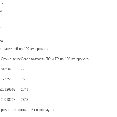
ти,
и,
,
ге.
втомобилей на 100 км пробега
Сумма тенге
Себестоимость ТО и TP на 100 км пробега
813907
77,3
177754
16,8
и
28926562
2749
29918223
2843
пробега автомобилей по формуле: