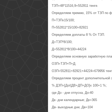
ТЗП=48*11516,9=552811 тенге.
Определяем премию, 15% от ТЗП по ф
П=ТЗПх15/100;
П=552811*15/100=82921
Определяем доплаты 8 % От ТЗП.
Д=ТЗП*8/100;
Д=552811*8/100=44224
Определяем основную заработную пла
ОЗП=ТЗП+П+Д;
ОЗП=552811+82921+44224=679956 тенг
Определяем процент дополнительной 
% ДЗП=[До/(ДВ+ДП+ДО]х 100+1 %;
где До - дни отпуска, До-40
Дк- дни календарные; Дк=365
Дв- выходные дни, Дв=104