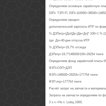
Определяем основную заработную пла
03П= ТЗП+П; 03П=110000+38500=1485
Определяем процент
дополнительной зарплаты ИТР по фор
% ДЗПитр=[До/(Дк-(Дв+До]* 100+1 % (1
где: До=40-дни отпуска ИТР
% ДЗПитр=19,7% отсюда:
ДЗПитр=19,7*148500/100=29254 тенге
Определяем фонд заработной платы И
ФЗП=ОЗП+ДЗП
ФЗП=148500+29254=177754 тенге
ФЗП итр=177754 тенге
Расчёт затрат на запчасти и материал
Затраты на запчасти определяем по ф
3 з.ч.=Нз.ч. Lобщ.1000;