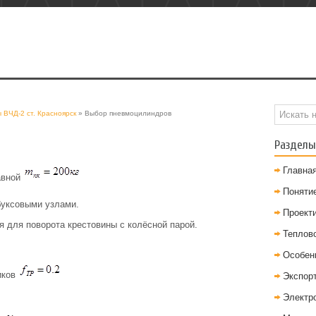
ВЧД-2 ст. Красноярск
» Выбор пневмоцилиндров
Разделы
Главна
авной
Понятие
буксовыми узлами.
Проект
для поворота крестовины с колёсной парой.
Теплов
Особен
иков
Экспор
Электр