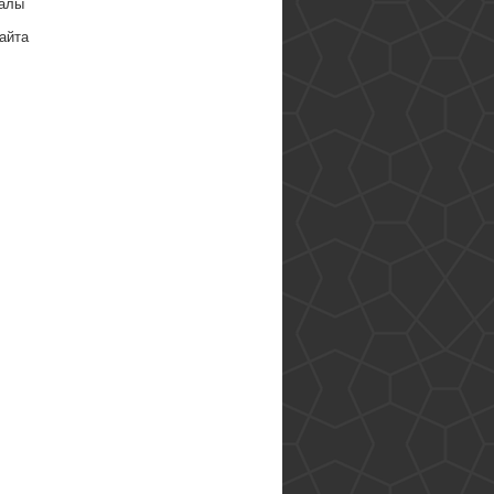
алы
айта