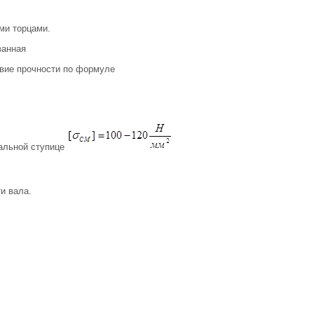
ми торцами.
ванная
вие прочности по формуле
альной ступице
и вала.