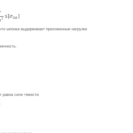
что шпонка выдерживает приложенные нагрузки
.
вечность.
 равна силе тяжести.
х