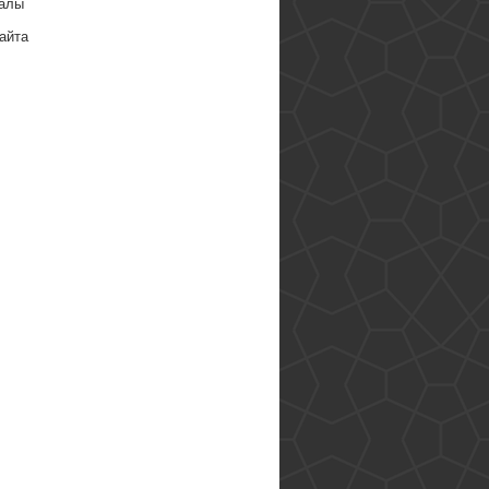
алы
айта