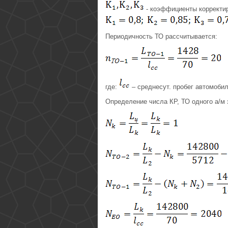
- коэффициенты корректир
Периодичность ТО рассчитывается:
где:
– среднесут. пробег автомобил
Определение числа КР, ТО одного а/м 