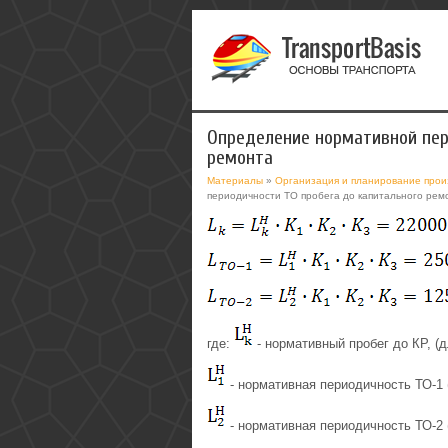
Определение нормативной пер
ремонта
Материалы
»
Организация и планирование прои
периодичности ТО пробега до капитального рем
где:
- нормативный пробег до КР, (д
- нормативная периодичность ТО-1 
- нормативная периодичность ТО-2 