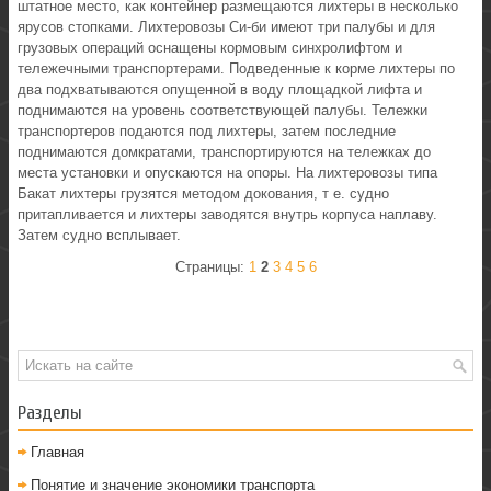
штатное место, как контейнер размещаются лихтеры в несколько
ярусов стопками. Лихтеровозы Си-би имеют три палубы и для
грузовых операций оснащены кормовым синхролифтом и
тележечными транспортерами. Подведенные к корме лихтеры по
два подхватываются опущенной в воду площадкой лифта и
поднимаются на уровень соответствующей палубы. Тележки
транспортеров подаются под лихтеры, затем последние
поднимаются домкратами, транспортируются на тележках до
места установки и опускаются на опоры. На лихтеровозы типа
Бакат лихтеры грузятся методом докования, т е. судно
притапливается и лихтеры заводятся внутрь корпуса наплаву.
Затем судно всплывает.
Страницы:
1
2
3
4
5
6
Разделы
Главная
Понятие и значение экономики транспорта