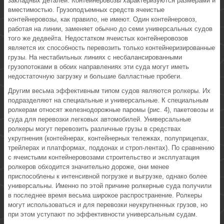
закладных деталей. Контейнеровозы характеризуются размерами и
вместимостью. Грузоподъемных средств ячеистые
контейнеровозы, как правило, не имеют. Один контейнеровоз,
работая на линии, заменяет обычно до семи универсальных судов
того же дедвейта. Недостатком ячеистых контейнеровозов
является их способность перевозить только контейнеризированные
грузы. На нестабильных линиях с несбалансированными
грузопотоками в обоих направлениях эти суда могут иметь
недостаточную загрузку и большие балластные пробеги.
Другим весьма эффективным типом судов являются ролкеры. Их
подразделяют на специальные и универсальные. К специальным
ролкерам относят железнодорожные паромы (рис. 4), пакетовозы и
суда для перевозки легковых автомобилей. Универсальные
ролкеры могут перевозить различные грузы в средствах
укрупнения (контейнерах, контейнерных тележках, полуприцепах,
трейлерах и платформах, поддонах и строп-лентах). По сравнению
с ячеистыми контейнеровозами строительство и эксплуатация
ролкеров обходится значительно дороже, они менее
приспособлены к интенсивной погрузке и выгрузке, однако более
универсальны. Именно по этой причине ролкерные суда получили
в последнее время весьма широкое распространение. Ролкеры
могут использоваться и для перевозки неукрупненных грузов, но
при этом уступают по эффективности универсальным судам.