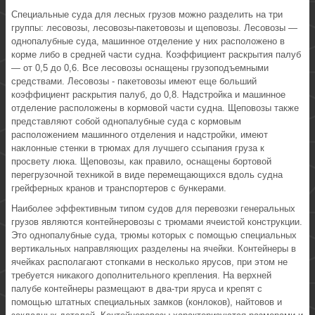
Специальные суда для лесных грузов можно разделить на три
группы: лесовозы, лесовозы-пакетовозы и щеповозы. Лесовозы —
однопалубные суда, машинное отделение у них расположено в
корме либо в средней части судна. Коэффициент раскрытия палуб
— от 0,5 до 0,6. Все лесовозы оснащены грузоподъемными
средствами. Лесовозы - пакетовозы имеют еще больший
коэффициент раскрытия палуб, до 0,8. Надстройка и машинное
отделение расположены в кормовой части судна. Щеповозы также
представляют собой однопалубные суда с кормовым
расположением машинного отделения и надстройки, имеют
наклонные стенки в трюмах для лучшего ссыпания груза к
просвету люка. Щеповозы, как правило, оснащены бортовой
перегрузочной техникой в виде перемещающихся вдоль судна
грейферных кранов и транспортеров с бункерами.
Наиболее эффективным типом судов для перевозки генеральных
грузов являются контейнеровозы с трюмами ячеистой конструкции.
Это однопалубные суда, трюмы которых с помощью специальных
вертикальных направляющих разделены на ячейки. Контейнеры в
ячейках располагают стопками в несколько ярусов, при этом не
требуется никакого дополнительного крепления. На верхней
палубе контейнеры размещают в два-три яруса и крепят с
помощью штатных специальных замков (конлоков), найтовов и