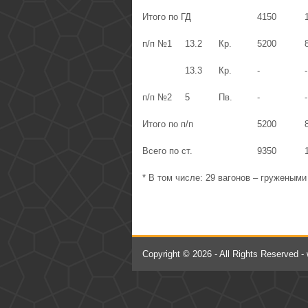
Итого по ГД
4150
п/п №1
13.2
Кр.
5200
13.3
Кр.
-
-
п/п №2
5
Пв.
-
-
Итого по п/п
5200
Всего по ст.
9350
* В том числе: 29 вагонов – гружеными
Copyright © 2026 - All Rights Reserved -