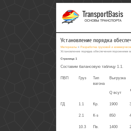
Установление порядка обеспе
Материалы
»
Разработка грузовой и коммерческ
Установление порядка обеспечения порожними в
Страница 1
Составим балансовую таблицу 1.1.
ПВП
Груз
Тип
Выгрузка
вагона
Q всут
ГД
1.1
Кр.
1900
2.1
К-з
850
10.3
Пв.
1400