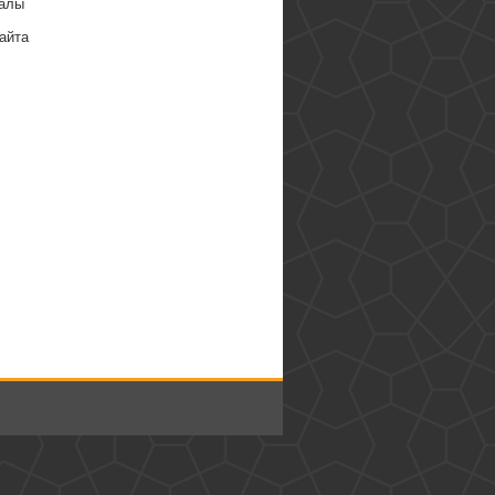
алы
айта