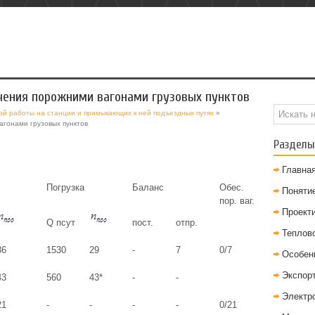
чения порожними вагонами грузовых пунктов
ой работы на станции и примыкающих к ней подъездных путях
»
агонами грузовых пунктов
Разделы
Главна
Погрузка
Баланс
Обес.
Понятие
пор. ваг.
Проект
Q псут
пост.
отпр.
Теплов
36
1530
29
-
7
0/7
Особен
Экспор
43
560
43*
-
-
Электр
21
-
-
-
-
0/21