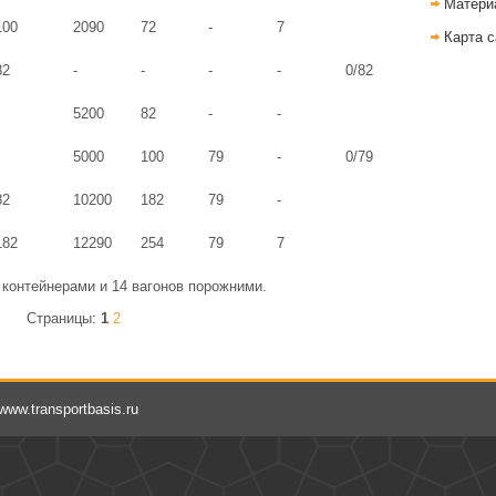
Матери
100
2090
72
-
7
Карта с
82
-
-
-
-
0/82
5200
82
-
-
5000
100
79
-
0/79
82
10200
182
79
-
182
12290
254
79
7
 контейнерами и 14 вагонов порожними.
Страницы:
1
2
 www.transportbasis.ru