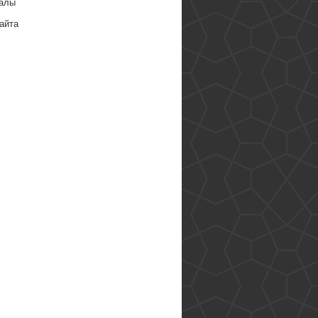
алы
айта