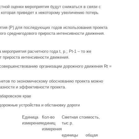
тной оценки мероприятия будут снижаться в связи с
 которая приведет к некоторому увеличению потерь
ятия (Р) для последующих годов использования проекта
ого среднегодового прироста интенсивности движения.
 мероприятия расчетного года t, р.; Рt-1 – то же
т прироста интенсивности движения.
совершенствованию организации дорожного движения Rt =
четов по экономическому обоснованию проекта можно
азности и эффективности проекта.
Хабаровском крае
дорожные устройства и обстановку дороги
Единица
Кол-во
Сметная стоимость,
измерения
единиц
тыс.р.
измерения
единицы
общая