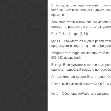
В последующие годы значения стоимос
увеличением интенсивности движения,
времени.
Значения стоимостной оценки меропри
следует определять с учетом ожидаем
Рt = Рt-1 / (1 + q)t, (6.34)
где Рt – стоимостная оценка результата
предыдущего года, р.; q – коэффициен
Эффект от внедрения мероприятий по 
538,942 тыс.рублей.
Вывод: В результате выполненных рас
сделать подробный вывод о целесообр
Автомобильная дорога II категории в 
Локальный сметный расчет № 06-1 на 
№ п/п
Обоснование
Работы и затраты