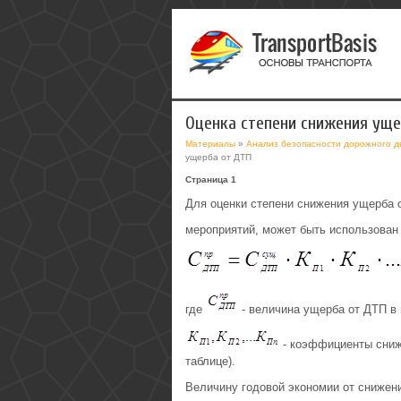
Оценка степени снижения уще
Материалы
»
Анализ безопасности дорожного д
ущерба от ДТП
Страница 1
Для оценки степени снижения ущерба о
мероприятий, может быть использован
где
- величина ущерба от ДТП в 
- коэффициенты сниж
таблице).
Величину годовой экономии от снижен