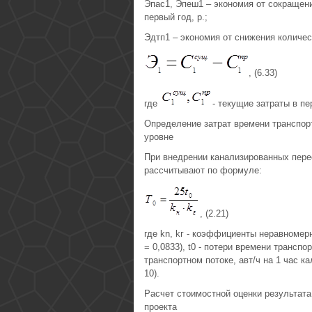
Эпас1, Эпеш1 – экономия от сокращен
первый год, р.;
Эдтп1 – экономия от снижения количес
, (6.33)
где
- текущие затраты в п
Определение затрат времени транспор
уровне
При внедрении канализированных пере
рассчитывают по формуле:
, (2.21)
где kn, kг - коэффициенты неравномерн
= 0,0833), t0 - потери времени трансп
транспортном потоке, авт/ч на 1 час 
10).
Расчет стоимостной оценки результат
проекта