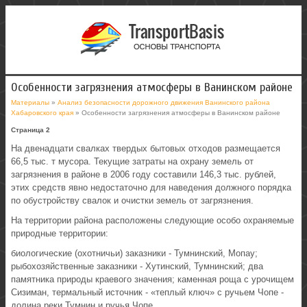
Особенности загрязнения атмосферы в Ванинском районе
Материалы
»
Анализ безопасности дорожного движения Ванинского района
Хабаровского края
» Особенности загрязнения атмосферы в Ванинском районе
Страница 2
На двенадцати свалках твердых бытовых отходов размещается
66,5 тыс. т мусора. Текущие затраты на охрану земель от
загрязнения в районе в 2006 году составили 146,3 тыс. рублей,
этих средств явно недостаточно для наведения должного порядка
по обустройству свалок и очистки земель от загрязнения.
На территории района расположены следующие особо охраняемые
природные территории:
биологические (охотничьи) заказники - Тумнинский, Мопау;
рыбохозяйственные заказники - Хутинский, Тумнинский; два
памятника природы краевого значения; каменная роща с урочищем
Сизиман, термальный источник - «теплый ключ» с ручьем Чопе -
долина реки Тумнин и ручья Чопе.