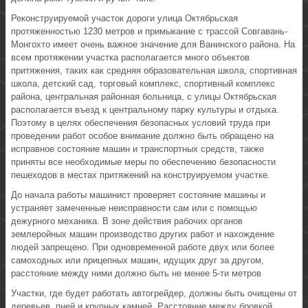
Реконструируемой участок дороги улица Октябрьская
протяженностью 1230 метров и примыкание с трассой Совгавань-
Монгохто имеет очень важное значение для Ванинского района. На
всем протяжении участка располагается много объектов
притяжения, таких как средняя образовательная школа, спортивная
школа, детский сад, торговый комплекс, спортивный комплекс
района, центральная районная больница, с улицы Октябрьская
располагается въезд к центральному парку культуры и отдыха.
Поэтому в целях обеспечения безопасных условий труда при
проведении работ особое внимание должно быть обращено на
исправное состояние машин и транспортных средств, также
приняты все необходимые меры по обеспечению безопасности
пешеходов в местах притяжений на конструируемом участке.
До начала работы машинист проверяет состояние машины и
устраняет замеченные неисправности сам или с помощью
дежурного механика. В зоне действия рабочих органов
землеройных машин производство других работ и нахождение
людей запрещено. При одновременной работе двух или более
самоходных или прицепных машин, идущих друг за другом,
расстояние между ними должно быть не менее 5-ти метров
Участки, где будет работать автогрейдер, должны быть очищены от
деревьев, пней и крупных камней. Расстояние между бровкой