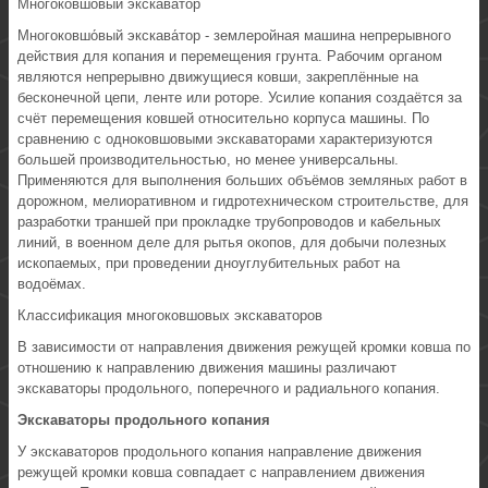
Многоковшовый экскаватор
Многоковшо́вый экскава́тор - землеройная машина непрерывного
действия для копания и перемещения грунта. Рабочим органом
являются непрерывно движущиеся ковши, закреплённые на
бесконечной цепи, ленте или роторе. Усилие копания создаётся за
счёт перемещения ковшей относительно корпуса машины. По
сравнению с одноковшовыми экскаваторами характеризуются
большей производительностью, но менее универсальны.
Применяются для выполнения больших объёмов земляных работ в
дорожном, мелиоративном и гидротехническом строительстве, для
разработки траншей при прокладке трубопроводов и кабельных
линий, в военном деле для рытья окопов, для добычи полезных
ископаемых, при проведении дноуглубительных работ на
водоёмах.
Классификация многоковшовых экскаваторов
В зависимости от направления движения режущей кромки ковша по
отношению к направлению движения машины различают
экскаваторы продольного, поперечного и радиального копания.
Экскаваторы продольного копания
У экскаваторов продольного копания направление движения
режущей кромки ковша совпадает с направлением движения