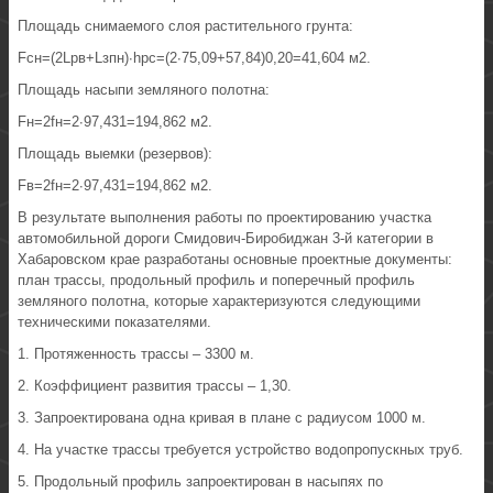
Площадь снимаемого слоя растительного грунта:
Fсн=(2Lрв+Lзпн)∙hрс=(2∙75,09+57,84)0,20=41,604 м2.
Площадь насыпи земляного полотна:
Fн=2fн=2∙97,431=194,862 м2.
Площадь выемки (резервов):
Fв=2fн=2∙97,431=194,862 м2.
В результате выполнения работы по проектированию участка
автомобильной дороги Смидович-Биробиджан 3-й категории в
Хабаровском крае разработаны основные проектные документы:
план трассы, продольный профиль и поперечный профиль
земляного полотна, которые характеризуются следующими
техническими показателями.
1. Протяженность трассы – 3300 м.
2. Коэффициент развития трассы – 1,30.
3. Запроектирована одна кривая в плане с радиусом 1000 м.
4. На участке трассы требуется устройство водопропускных труб.
5. Продольный профиль запроектирован в насыпях по