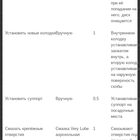
при её
попадании на
него, диск
очищается
Установить новые колодки
Вручную
1
Внутреннюю
колодку
устанавливаем
захватом
внутрь, а
вторую колодк
устанавливаем
на наружную
поверхность
скобы
Установить суппорт
Вручную
0,5
Устанавливаем
суппорт на
посадочные
места
Смазать крепёжные
Смазка Very Lube
1
Смазывают
отверстия
аэрозольная
отверстия под 