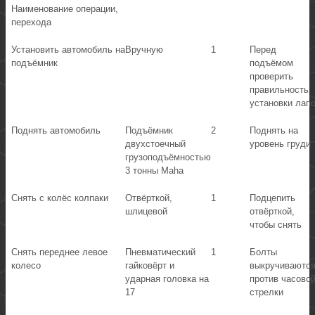
Наименование операции,
перехода
Установить автомобиль на
Вручную
1
Перед
подъёмник
подъёмом
проверить
правильность
установки лап
Поднять автомобиль
Подъёмник
2
Поднять на
двухстоечный
уровень груди
грузоподъёмностью
3 тонны Maha
Снять с колёс колпаки
Отвёрткой,
1
Подцепить
шлицевой
отвёрткой,
чтобы снять
Снять переднее левое
Пневматический
1
Болты
колесо
гайковёрт и
выкручиваютс
ударная головка на
против часово
17
стрелки