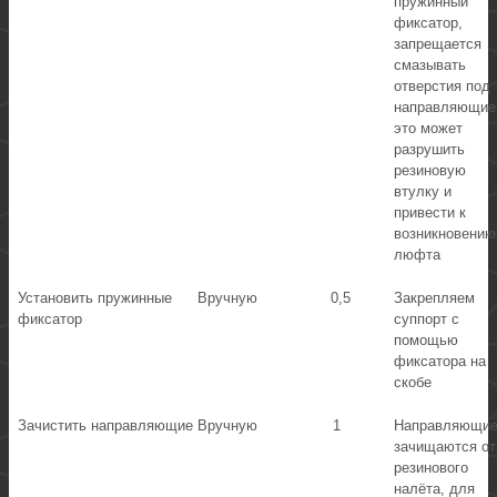
пружинный
фиксатор,
запрещается
смазывать
отверстия под
направляющие
это может
разрушить
резиновую
втулку и
привести к
возникновению
люфта
Установить пружинные
Вручную
0,5
Закрепляем
фиксатор
суппорт с
помощью
фиксатора на
скобе
Зачистить направляющие
Вручную
1
Направляющи
зачищаются от
резинового
налёта, для