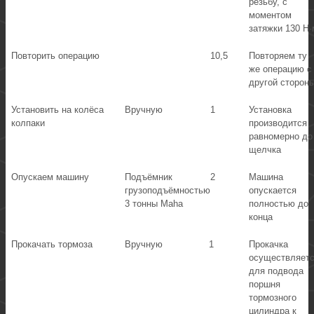
резьбу, с
моментом
затяжки 130 Н·
Повторить операцию
10,5
Повторяем ту
же операцию с
другой сторон
Установить на колёса
Вручную
1
Установка
колпаки
производится
равномерно до
щелчка
Опускаем машину
Подъёмник
2
Машина
грузоподъёмностью
опускается
3 тонны Maha
полностью до
конца
Прокачать тормоза
Вручную
1
Прокачка
осуществляет
для подвода
поршня
тормозного
цилиндра к