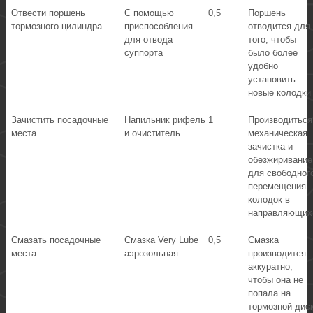
Отвести поршень
С помощью
0,5
Поршень
тормозного цилиндра
приспособления
отводится для
для отвода
того, чтобы
суппорта
было более
удобно
установить
новые колодки
Зачистить посадочные
Напильник рифель
1
Производиться
места
и очиститель
механическая
зачистка и
обезжиривание
для свободног
перемещения
колодок в
направляющих
Смазать посадочные
Смазка Very Lube
0,5
Смазка
места
аэрозольная
производится
аккуратно,
чтобы она не
попала на
тормозной диск