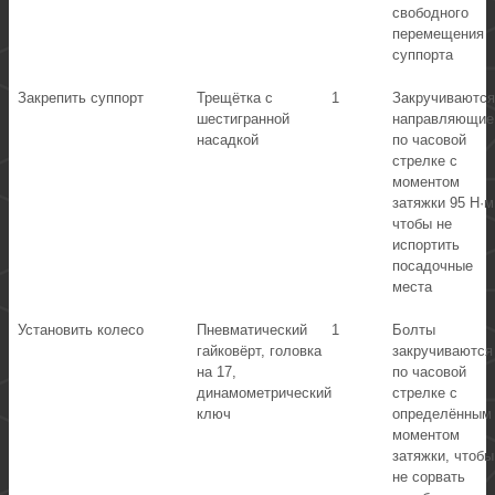
свободного
перемещения
суппорта
Закрепить суппорт
Трещётка с
1
Закручиваются
шестигранной
направляющие
насадкой
по часовой
стрелке с
моментом
затяжки 95 Н·м
чтобы не
испортить
посадочные
места
Установить колесо
Пневматический
1
Болты
гайковёрт, головка
закручиваются
на 17,
по часовой
динамометрический
стрелке с
ключ
определённым
моментом
затяжки, чтобы
не сорвать