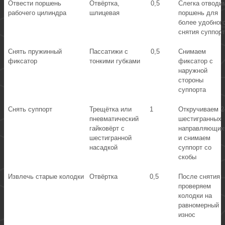
Отвести поршень
Отвёртка,
0,5
Слегка отводи
рабочего цилиндра
шлицевая
поршень для
более удобног
снятия суппор
Снять пружинный
Пассатижи с
0,5
Снимаем
фиксатор
тонкими губками
фиксатор с
наружной
стороны
суппорта
Снять суппорт
Трещётка или
1
Откручиваем 2
пневматический
шестигранных
гайковёрт с
направляющих
шестигранной
и снимаем
насадкой
суппорт со
скобы
Извлечь старые колодки
Отвёртка
0,5
После снятия
проверяем
колодки на
равномерный
износ