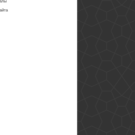
алы
айта