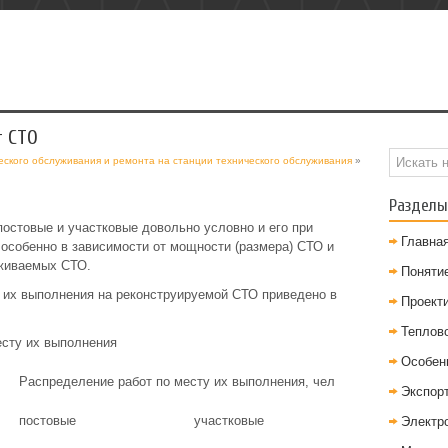
т СТО
еского обслуживания и ремонта на станции технического обслуживания
»
Разделы
остовые и участковые довольно условно и его при
Главна
особенно в зависимости от мощности (размера) СТО и
уживаемых СТО.
Понятие
 их выполнения на реконструируемой СТО приведено в
Проект
Теплов
есту их выполнения
Особен
Распределение работ по месту их выполнения, чел
Экспор
постовые
участковые
Электр