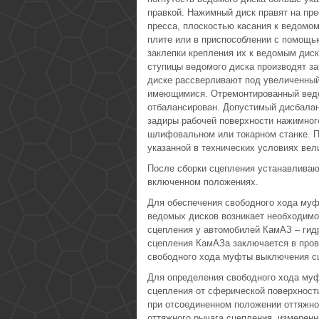
правкой. Нажимный диск правят на пре
пресса, плоскостью касания к ведомом
плите или в приспособлении с помощь
заклепки крепления их к ведомым диск
ступицы ведомого диска производят за
диске рассверливают под увеличенный
имеющимися. Отремонтированный ведо
отбалансирован. Допустимый дисбалан
задиры рабочей поверхности нажимного
шлифовальном или токарном станке. 
указанной в технических условиях вел
После сборки сцепления устанавливаю
включенном положениях.
Для обеспечения свободного хода муф
ведомых дисков возникает необходимо
сцепления у автомобилей КамАЗ – гид
сцепления КамАЗа заключается в пров
свободного хода муфты выключения сц
Для определения свободного хода му
сцепления от сферической поверхности 
при отсоединенном положении оттяжно
оттяжного рычага сцепления, измеренн