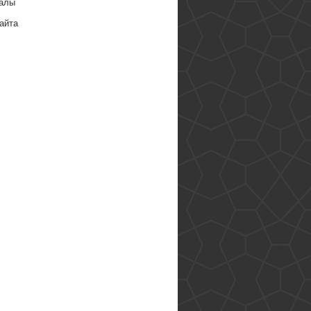
алы
айта