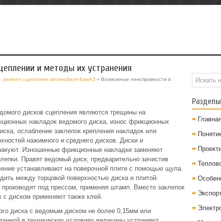
цеплении и методы их устранения
и, ремонт сцепления автомобиля КамАЗ
» Возможные неисправности в
Разделы
домого дисков сцепления являются трещины на
Главна
кционных накладок ведомого диска, износ фрикционных
диска, ослабление заклепок крепления накладок или
Понятие
рхностей нажимного и среднего дисков. Диски и
Проект
ракуют. Изношенные фрикционные накладки заменяют
лепки. Правят ведомый диск, предварительно зачистив
Теплов
бление устанавливают на поверочной плите с помощью щупа.
дить между торцовой поверхностью диска и плитой.
Особен
производят под прессом, применяя штамп. Вместо заклепок
Экспор
 с диском применяют также клей.
Электр
ого диска с ведомым диском не более 0,15мм или
азанной в технических условиях величины устраняют