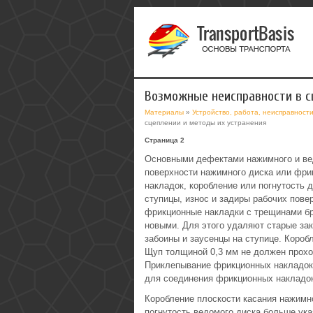
Возможные неисправности в с
Материалы
»
Устройство, работа, неисправност
сцеплении и методы их устранения
Страница 2
Основными дефектами нажимного и ве
поверхности нажимного диска или фри
накладок, коробление или погнутость 
ступицы, износ и задиры рабочих пове
фрикционные накладки с трещинами б
новыми. Для этого удаляют старые зак
забоины и заусенцы на ступице. Коро
Щуп толщиной 0,3 мм не должен прохо
Приклепывание фрикционных накладок 
для соединения фрикционных накладок
Коробление плоскости касания нажимн
погнутость ведомого диска больше ук