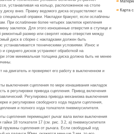
Матери
ссе, устанавливая на кольцо, расположенное на столе
Карта с
у диску вниз. Правку ведомого диска осуществляют на
ю специальной оправки. Накладки бракуют, если ослаблены
ам. При ослаблении более четырех заклепок крепления
мену заклепок. Для этого изношенные отверстия в ступице и
 ремонтный размер или сверлят новые отверстия между
мый диск в сборке с накладками должен быть
с устанавливается техническими условиями. Износ и
 и среднего дисков устраняют обработкой на
При этом минимальная толщина диска должна быть не менее
ичины.
т на двигатель и проверяют его работу в выключенном и
ты выключения сцепления по мере изнашивания накладок
сть в регулировке привода сцепления. Привод включения
равлический. Регулировка привода механизма выключения
ерке и регулировке свободного хода педали сцепления,
епления и полного хода толкателя пневмоусилителя.
фты сцепления перемещают рычаг вала вилки выключения
гайки 18 толкателя 17 (см. рис. 3.2, а) пневмоусилителя
й пружины сцепления от рычага. Если свободный ход
ый на радиусе 90мм, окажется меньше 3 мм, то его