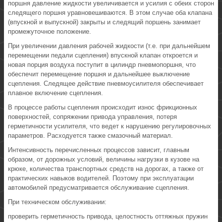
поршня давление жидкости увеличивается и усилия с обеих сторон
следящего поршня уравновешиваются. В этом случае оба клапана
(впускной и выпускной) закрыты и следящий поршень занимает
промежуточное положение.
При увеличении давления рабочей жидкости (т.е. при дальнейшем
перемещении педали сцепления) впускной клапан откроется и
новая порция воздуха поступит в цилиндр пневмопоршня, что
обеспечит перемещение поршня и дальнейшее выключение
сцепления. Следящее действие пневмоусилителя обеспечивает
плавное включение сцепления.
В процессе работы сцепления происходит износ фрикционных
поверхностей, сопряжении привода управления, потеря
герметичности усилителя, что ведет к нарушению регулировочных
параметров. Расходуется также смазочный материал.
Интенсивность перечисленных процессов зависит, главным
образом, от дорожных условий, величины нагрузки в кузове на
крюке, количества транспортных средств на дорогах, а также от
практических навыков водителей. Поэтому при эксплуатации
автомобилей предусматривается обслуживание сцепления.
При техническом обслуживании:
проверить герметичность привода, целостность оттяжных пружин