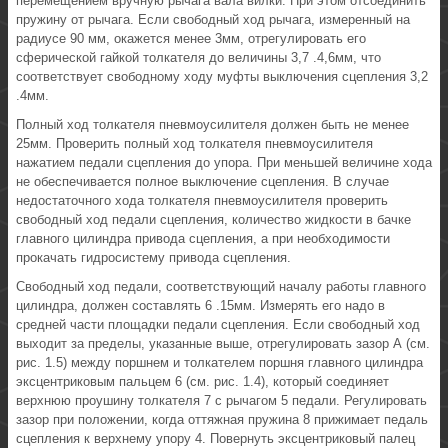
перемещением вручную рычага вала вилки. При этом отсоединить
пружину от рычага. Если свободный ход рычага, измеренный на
радиусе 90 мм, окажется менее 3мм, отрегулировать его
сферической гайкой толкателя до величины 3,7 .4,6мм, что
соответствует свободному ходу муфты выключения сцепления 3,2
.4мм.
Полный ход толкателя пневмоусилителя должен быть не менее
25мм. Проверить полный ход толкателя пневмоусилителя
нажатием педали сцепления до упора. При меньшей величине хода
не обеспечивается полное выключение сцепления. В случае
недостаточного хода толкателя пневмоусилителя проверить
свободный ход педали сцепления, количество жидкости в бачке
главного цилиндра привода сцепления, а при необходимости
прокачать гидросистему привода сцепления.
Свободный ход педали, соответствующий началу работы главного
цилиндра, должен составлять 6 .15мм. Измерять его надо в
средней части площадки педали сцепления. Если свободный ход
выходит за пределы, указанные выше, отрегулировать зазор А (см.
рис. 1.5) между поршнем и толкателем поршня главного цилиндра
эксцентриковым пальцем 6 (см. рис. 1.4), который соединяет
верхнюю проушину толкателя 7 с рычагом 5 педали. Регулировать
зазор при положении, когда оттяжная пружина 8 прижимает педаль
сцепления к верхнему упору 4. Повернуть эксцентриковый палец