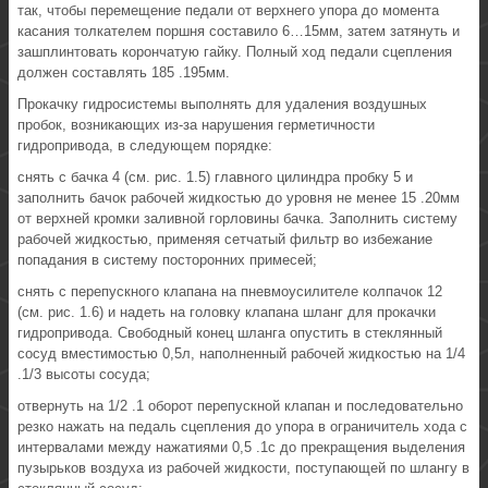
так, чтобы перемещение педали от верхнего упора до момента
касания толкателем поршня составило 6…15мм, затем затянуть и
зашплинтовать корончатую гайку. Полный ход педали сцепления
должен составлять 185 .195мм.
Прокачку гидросистемы выполнять для удаления воздушных
пробок, возникающих из-за нарушения герметичности
гидропривода, в следующем порядке:
снять с бачка 4 (см. рис. 1.5) главного цилиндра пробку 5 и
заполнить бачок рабочей жидкостью до уровня не менее 15 .20мм
от верхней кромки заливной горловины бачка. Заполнить систему
рабочей жидкостью, применяя сетчатый фильтр во избежание
попадания в систему посторонних примесей;
снять с перепускного клапана на пневмоусилителе колпачок 12
(см. рис. 1.6) и надеть на головку клапана шланг для прокачки
гидропривода. Свободный конец шланга опустить в стеклянный
сосуд вместимостью 0,5л, наполненный рабочей жидкостью на 1/4
.1/3 высоты сосуда;
отвернуть на 1/2 .1 оборот перепускной клапан и последовательно
резко нажать на педаль сцепления до упора в ограничитель хода с
интервалами между нажатиями 0,5 .1с до прекращения выделения
пузырьков воздуха из рабочей жидкости, поступающей по шлангу в