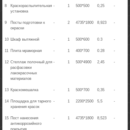
8
Краскораспылительная
-
1
500*500
0,25
-
установка
9
Посты подготовки к
-
2
4735*1800
8,923
-
окраски
10
Шкаф вытяжной
-
1
500*600
0.3
-
11
Плита мраморная
-
1
400*700
0.28
-
12
Стеллаж полочный для
-
1
500*4900
2,45
-
расфасовки
лакокрасочных
материалов
13
Краскомешалка
-
1
500*700
0,35
-
14
Площадка для тарного
-
1
2200*2500
5,5
-
хранения красок
15
Пост нанесения
-
1
4735*1800
8,523
-
антикоррозийного
покрытия