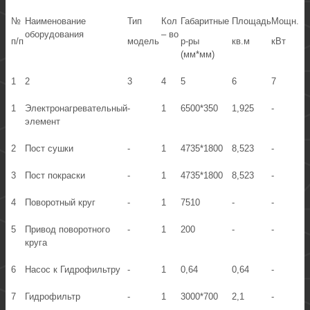
№
Наименование
Тип
Кол
Габаритные
Площадь
Мощн.
оборудования
– во
п/п
модель
р-ры
кв.м
кВт
(мм*мм)
1
2
3
4
5
6
7
1
Электронагревательный
-
1
6500*350
1,925
-
элемент
2
Пост сушки
-
1
4735*1800
8,523
-
3
Пост покраски
-
1
4735*1800
8,523
-
4
Поворотный круг
-
1
7510
-
-
5
Привод поворотного
-
1
200
-
-
круга
6
Насос к Гидрофильтру
-
1
0,64
0,64
-
7
Гидрофильтр
-
1
3000*700
2,1
-