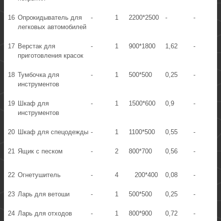
16
Опрокидыватель для
-
1
2200*2500
-
-
легковых автомобилей
17
Верстак для
-
1
900*1800
1,62
-
приготовления красок
18
Тумбочка для
-
1
500*500
0,25
-
инструментов
19
Шкаф для
-
1
1500*600
0,9
-
инструментов
20
Шкаф для спецодежды
-
1
1100*500
0,55
-
21
Ящик с песком
-
2
800*700
0,56
-
22
Огнетушитель
-
4
200*400
0,08
-
23
Ларь для ветоши
-
1
500*500
0,25
-
24
Ларь для отходов
-
1
800*900
0,72
-