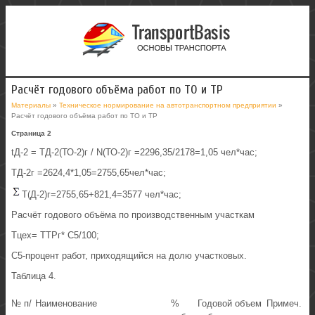
Расчёт годового объёма работ по ТО и ТР
Материалы
»
Техническое нормирование на автотранспортном предприятии
»
Расчёт годового объёма работ по ТО и ТР
Страница 2
tД-2 = TД-2(ТО-2)г / N(ТО-2)г =2296,35/2178=1,05 чел*час;
TД-2г =2624,4*1,05=2755,65чел*час;
T(Д-2)г=2755,65+821,4=3577 чел*час;
Расчёт годового объёма по производственным участкам
Тцех= ТТРг* С5/100;
С5-процент работ, приходящийся на долю участковых.
Таблица 4.
№ п/
Наименование
%
Годовой объем
Примеч.