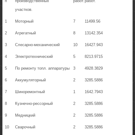
п
производственных
работ.
работ.
участков.
1
Моторный
7
11499.56
2
Агрегатный
8
13142.354
3
Слесарно-механический
10
16427.943
4
Электротехнический
5
8213.9715
5
По ремонту топл. аппаратуры
3
4928.3829
6
Аккумуляторный
2
3285.5886
7
Шиноремонтный
1
1642.7943
8
Кузнечно-рессорный
2
3285.5886
9
Медницкий
2
3285.5886
10
Сварочный
2
3285.5886