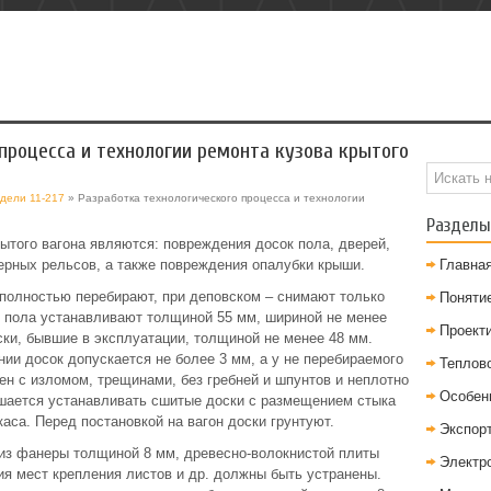
процесса и технологии ремонта кузова крытого
одели 11-217
» Разработка технологического процесса и технологии
Разделы
ытого вагона являются: повреждения досок пола, дверей,
ерных рельсов, а также повреждения опалубки крыши.
Главна
 полностью перебирают, при деповском – снимают только
Понятие
 пола устанавливают толщиной 55 мм, шириной не менее
Проект
ки, бывшие в эксплуатации, толщиной не менее 48 мм.
ии досок допускается не более 3 мм, а у не перебираемого
Теплов
тен с изломом, трещинами, без гребней и шпунтов и неплотно
Особен
шается устанавливать сшитые доски с размещением стыка
каса. Перед постановкой на вагон доски грунтуют.
Экспор
 из фанеры толщиной 8 мм, древесно-волокнистой плиты
Электр
я мест крепления листов и др. должны быть устранены.