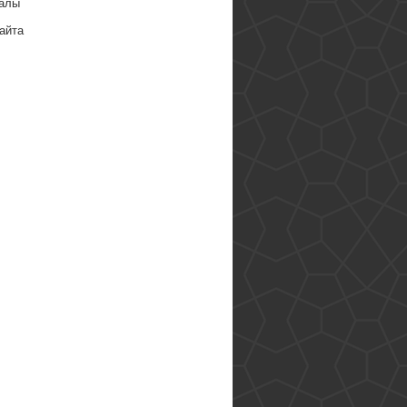
алы
айта