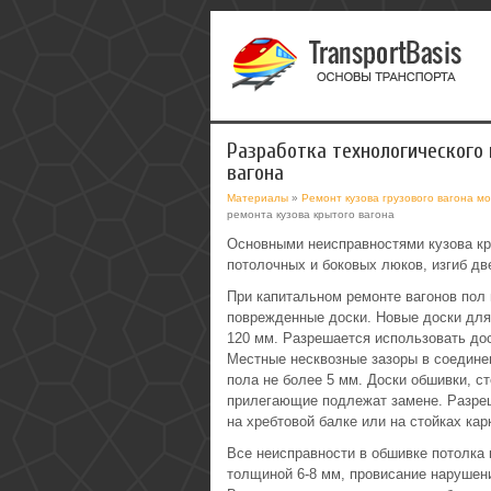
Разработка технологического 
вагона
Материалы
»
Ремонт кузова грузового вагона м
ремонта кузова крытого вагона
Основными неисправностями кузова кр
потолочных и боковых люков, изгиб дв
При капитальном ремонте вагонов пол
поврежденные доски. Новые доски для
120 мм. Разрешается использовать дос
Местные несквозные зазоры в соединен
пола не более 5 мм. Доски обшивки, с
прилегающие подлежат замене. Разре
на хребтовой балке или на стойках кар
Все неисправности в обшивке потолка
толщиной 6-8 мм, провисание нарушени