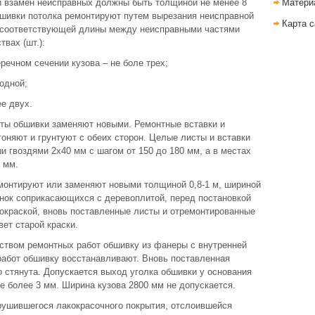
 взамен неисправных должны быть толщиной не менее 8
Матери
шивки потолка ремонтируют путем вырезания неисправной
Карта с
и соответствующей длины между неисправными частями
вах (шт.):
речном сечении кузова – не боле трех;
 одной;
ее двух.
ты обшивки заменяют новыми. Ремонтные вставки и
оняют и грунтуют с обеих сторон. Целые листы и вставки
и гвоздями 2х40 мм с шагом от 150 до 180 мм, а в местах
 мм.
онтируют или заменяют новыми толщиной 0,8-1 м, шириной
нок соприкасающихся с деревоплитой, перед постановкой
окраской, вновь поставленные листы и отремонтированные
вет старой краски.
ством ремонтных работ обшивку из фанеры с внутренней
работ обшивку восстанавливают. Вновь поставленная
 стянута. Допускается выход уголка обшивки у основания
не более 3 мм. Ширина кузова 2800 мм не допускается.
ушившегося лакокрасочного покрытия, отслоившейся