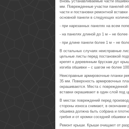
Вновь устанавливаемые части обшивки
мм. Поврежденные участки панелей об
части и постановки ремонтной вставк
основной панели в следующих количест
- при нарезанных панелях на всем попе
- на панелях длиной до 1 м – не более
- при длине панели более 1 м – не бол
В остальных случаях неисправные лис
цельные листы перед постановкой подг
крепят к деревянным брускам дуг крыш
изгиба обшивки – с шагом не более 100
Неисправные армировочные планки рем
35 мм. Поверхность армировочных пла
окрашиваются. Места с поврежденной 
вставки окрашивают в один слой под ц
В местах повреждений перед производ
стороны износа снимают, в окончании 
обшивка должна быть собрана и плотно
гребня и от кромки соседней обшивки 
Ремонт крыши. Крыши очищают от разр