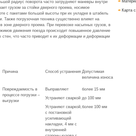
Матери
льшой радиус поворота часто затрудняют маневры внутри
вает грузом за стойки дверного проема, носимое
Карта с
оте с пакетами большой высоты при их укладке в штабель
 Также погрузочная техника существенно влияет на
в зоне дверного проема. При перевозке насыпных грузов, в
режимов движения поезда происходит повышенное давление
ых стен, что часто приводит к их деформации и деформации
Причина
Способ устранения
Допустимая
величина износа
Повреждаемость в
Выправляют
более 15 мм
процессе погрузки –
Устраняют сваркой
до 100 мм
выгрузки
Устраняют сваркой,
более 100 мм
с постановкой
усиливающей
накладки, 4 мм с
внутренней
стороны кузова с