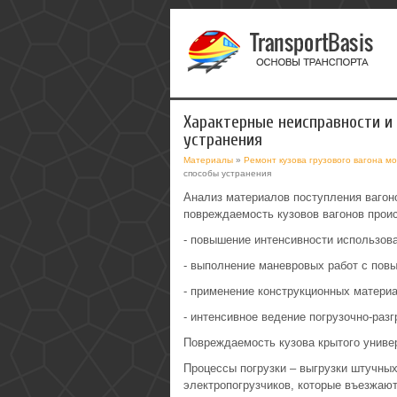
Характерные неисправности и
устранения
Материалы
»
Ремонт кузова грузового вагона м
способы устранения
Анализ материалов поступления вагоно
повреждаемость кузовов вагонов прои
- повышение интенсивности использова
- выполнение маневровых работ с пов
- применение конструкционных материа
- интенсивное ведение погрузочно-разг
Повреждаемость кузова крытого униве
Процессы погрузки – выгрузки штучных
электропогрузчиков, которые въезжают 