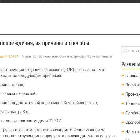
 повреждения, их причины и способы
одели 11-217
» Характерные неисправности и повреждения, их причины и
Разделы
в в текущий отцепочный ремонт (ТОР) показывает, что
сходит по следующим причинам:
Главна
ния вагонов;
Понятие
ышением скоростей;
Проект
лов с недостаточной коррозионной устойчивостью;
Теплов
рузочных работ.
Особен
рсального вагона модели 11-217
Экспор
 грузов в крытом вагоне производят с использованием
Электр
в вагон с грузом, маневрируют и производят укладку груза.