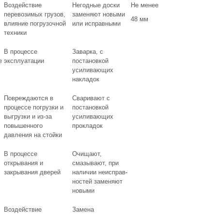
Воздействие
Негодные доски
Не менее
перевозимых грузов,
заменяют новыми
48 мм
влияние погрузочной
или исправными
техники
В процессе
Заварка, с
е
эксплуатации
постановкой
усиливающих
накладок
Повреждаются в
Сваривают с
процессе погрузки и
постановкой
выгрузки и из-за
усиливающих
повышенного
прокладок
давления на стойки
В процессе
Очищают,
открывания и
смазывают, при
закрывания дверей
наличии неисправ-
ностей заменяют
новыми
Воздействие
Замена