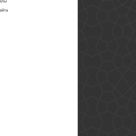
алы
айта