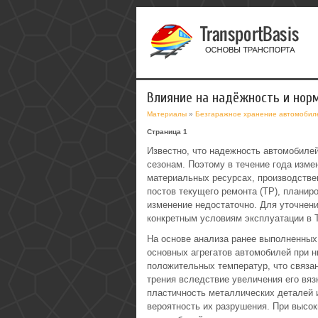
Влияние на надёжность и нор
Материалы
»
Безгаражное хранение автомобил
Страница 1
Известно, что надежность автомобилей
сезонам. Поэтому в течение года изме
материальных ресурсах, производств
постов текущего ремонта (TP), планир
изменение недостаточно. Для уточнен
конкретным условиям эксплуатации в 
На основе анализа ранее выполненных 
основных агрегатов автомобилей при н
положительных температур, что связа
трения вследствие увеличения его вяз
пластичность металлических деталей и
вероятность их разрушения. При высок