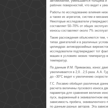
автомобилей, уменьшается толщина и 
рабочих поверхностей, что ведет к ув
Работы по исследованию влияния низк
а также их агрегатов, систем и механи
Некоторые исследователи утверждают,
составляет 50–70% от общих эксплуата
износы составляют около 7% эксплуат
Такие расхождения объясняются тем, ч
типах двигателей и в различных услов
цилиндрах антикоррозийных вирезистов
исследователи подтверждают тот факт
машин в условиях низких температур 
температур.
По данным И.М. Примакова, износ двиг
увеличивается в 2,0…2,5 раза. А.А. Г
до –30°С ведет к увеличению скорости 
Г.С. Лосавио обобщил различные данн
расчета величины пускового износа дв
параметра для сравнения величин изн
пуск, выраженный в эквивалентном ему
зависимость пробега, эквивалентного 
по данным разных авторов. Эта завис