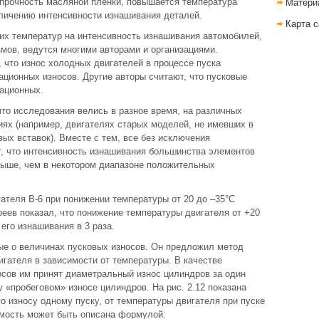
прочность масляной пленки, повышается температура
Матери
еличению интенсивности изнашивания деталей.
Карта с
их температур на интенсивность изнашивания автомобилей,
змов, ведутся многими авторами и организациями.
 что износ холодных двигателей в процессе пуска
ционных износов. Другие авторы считают, что пусковые
ационных.
то исследования велись в разное время, на различных
иях (например, двигателях старых моделей, не имевших в
ых вставок). Вместе с тем, все без исключения
, что интенсивность изнашивания большинства элементов
выше, чем в некотором диапазоне положительных
ателя В-6 при понижении температуры от 20 до –35°С
уреев показал, что понижение температуры двигателя от +20
его изнашивания в 3 раза.
ые о величинах пусковых износов. Он предложил метод
игателя в зависимости от температуры. В качестве
осов им принят диаметральный износ цилиндров за один
 «пробеговом» износе цилиндров. На рис. 2.12 показана
по износу одному пуску, от температуры двигателя при пуске
имость может быть описана формулой: