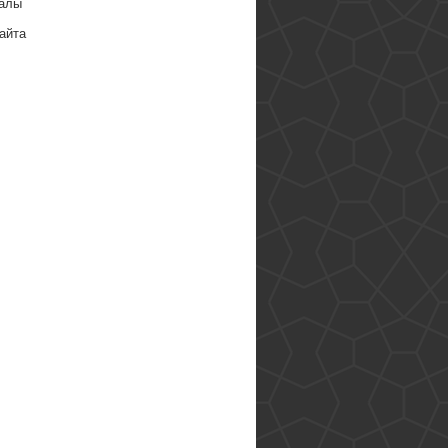
алы
айта