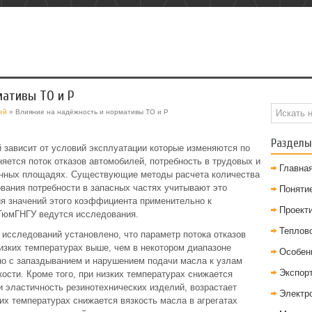
мативы ТО и Р
ей
» Влияние на надёжность и нормативы ТО и Р
Разделы
 зависит от условий эксплуатации которые изменяются по
няется поток отказов автомобилей, потребность в трудовых и
Главна
енных площадях. Существующие методы расчета количества
ования потребности в запасных частях учитывают это
Понятие
ия значений этого коэффициента применительно к
Проект
ТюмГНГУ ведутся исследования.
Теплов
исследований установлено, что параметр потока отказов
изких температурах выше, чем в некотором диапазоне
Особен
но с запаздыванием и нарушением подачи масла к узлам
Экспор
кости. Кроме того, при низких температурах снижается
 эластичность резинотехнических изделий, возрастает
Электр
их температурах снижается вязкость масла в агрегатах