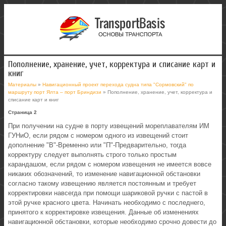
Пополнение, хранение, учет, корректура и списание карт и
книг
Материалы
»
Навигационный проект перехода судна типа "Сормовский" по
маршруту порт Ялта – порт Бриндизи
» Пополнение, хранение, учет, корректура и
списание карт и книг
Страница 2
При получении на судне в порту извещений мореплавателям ИМ
ГУНиО, если рядом с номером одного из извещений стоит
дополнение "В"-Временно или "П"-Предварительно, тогда
корректуру следует выполнять строго только простым
карандашом, если рядом с номером извещения не имеется вовсе
никаких обозначений, то изменение навигационной обстановки
согласно такому извещению является постоянным и требует
корректировки навсегда при помощи шариковой ручки с пастой в
этой ручке красного цвета. Начинать необходимо с последнего,
принятого к корректировке извещения. Данные об изменениях
навигационной обстановки, которые необходимо срочно довести до