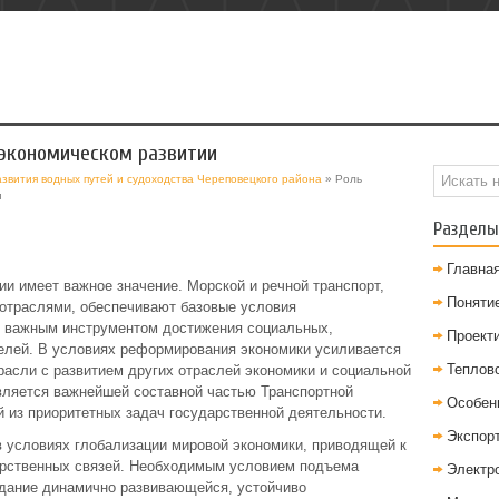
-экономическом развитии
азвития водных путей и судоходства Череповецкого района
» Роль
и
Разделы
Главна
ии имеет важное значение. Морской и речной транспорт,
Понятие
отраслями, обеспечивают базовые условия
ь важным инструментом достижения социальных,
Проект
елей. В условиях реформирования экономики усиливается
Теплов
расли с развитием других отраслей экономики и социальной
вляется важнейшей составной частью Транспортной
Особен
ой из приоритетных задач государственной деятельности.
Экспор
в условиях глобализации мировой экономики, приводящей к
рственных связей. Необходимым условием подъема
Электр
дание динамично развивающейся, устойчиво