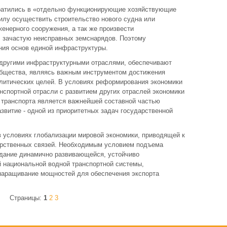
вратились в «отдельно функционирующие хозяйствующие
илу осуществить строительство нового судна или
женерного сооружения, а так же произвести
 зачастую неисправных земснарядов. Поэтому
ния основ единой инфраструктуры.
с другими инфраструктурными отраслями, обеспечивают
общества, являясь важным инструментом достижения
литических целей. В условиях реформирования экономики
нспортной отрасли с развитием других отраслей экономики
 транспорта является важнейшей составной частью
азвитие - одной из приоритетных задач государственной
в условиях глобализации мировой экономики, приводящей к
рственных связей. Необходимым условием подъема
дание динамично развивающейся, устойчиво
 национальной водной транспортной системы,
наращивание мощностей для обеспечения экспорта
Страницы:
1
2
3