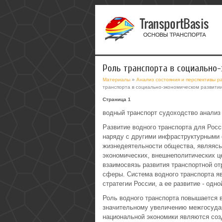
Роль транспорта в социально
Материалы
»
Анализ состояния и перспективы р
транспорта в социально-экономическом развити
Страница 1
водный транспорт судоходство анализ
Развитие водного транспорта для Росс
наряду с другими инфраструктурными 
жизнедеятельности общества, являяс
экономических, внешнеполитических ц
взаимосвязь развития транспортной от
сферы. Система водного транспорта я
стратегии России, а ее развитие - одн
Роль водного транспорта повышается 
значительному увеличению межгосуда
национальной экономики являются соз