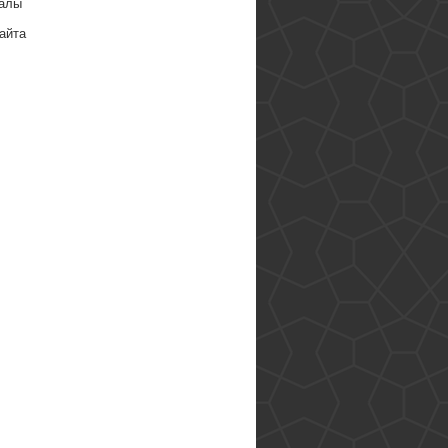
алы
айта