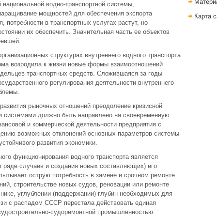
Матери
 национальной водно-транспортной системы,
наращивание мощностей для обеспечения экспорта
Карта с
, потребности в транспортных услугах растут, но
стоянии их обеспечить. Значительная часть ее объектов
ревшей.
организационных структурах внутреннего водного транспорта
рма возродила к жизни новые формы взаимоотношений
ладельцев транспортных средств. Сложившаяся за годы
осударственного регулирования деятельности внутреннего
блемы.
 развития рыночных отношений преодоление кризисной
и системами должно быть направлено на своевременную
нансовой и коммерческой деятельности предприятия с
щению возможных отклонений основных параметров системы
устойчивого развития экономики.
ого функционирования водного транспорта является
в ряде случаев и создания новых составляющих) его
пытывает острую потребность в замене и срочном ремонте
ний, строительстве новых судов, реновации или ремонте
хнике, углублении (поддержании) глубин необходимых для
язи с распадом СССР перестала действовать единая
 судостроительно-судоремонтной промышленностью.