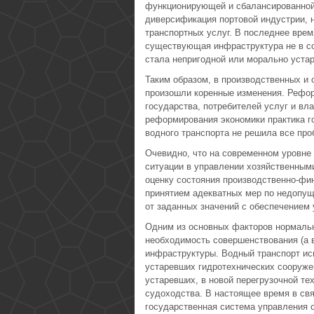
функционирующей и сбалансированной
диверсификация портовой индустрии, 
транспортных услуг. В последнее время
существующая инфраструктура не в со
стала непригодной или морально уста
Таким образом, в производственных и 
произошли коренные изменения. Рефо
государства, потребителей услуг и в
реформирования экономики практика г
водного транспорта не решила все про
Очевидно, что на современном уровне
ситуации в управлении хозяйственным
оценку состояния производственно-фи
принятием адекватных мер по недопу
от заданных значений с обеспечением 
Одним из основных факторов нормальн
необходимость совершенствования (а 
инфраструктуры. Водный транспорт ис
устаревших гидротехнических сооруже
устаревших, в новой перегрузочной те
судоходства. В настоящее время в св
государственная система управления