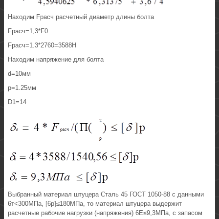
Находим Fрасч расчетный диаметр длины болта
Fрасч=1,3*F0
Fрасч=1.3*2760=3588H
Находим напряжение для болта
d=10мм
p=1.25мм
D1=14
Выбранный материал штуцера Сталь 45 ГОСТ 1050-88 с данными
6т<300МПа, [6р]≤180МПа, то материал штуцера выдержит
расчетные рабочие нагрузки (напряжения) 6Е≤9,3МПа, с запасом