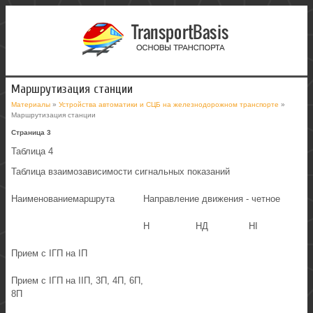
Маршрутизация станции
Материалы
»
Устройства автоматики и СЦБ на железнодорожном транспорте
»
Маршрутизация станции
Страница 3
Таблица 4
Таблица взаимозависимости сигнальных показаний
Наименованиемаршрута
Направление движения - четное
Н
НД
НI
Прием с IГП на IП
Прием с IГП на IIП, 3П, 4П, 6П,
8П