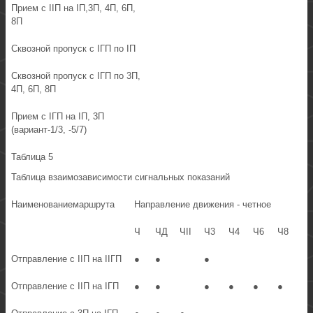
Прием с IIП на IП,3П, 4П, 6П,
8П
Сквозной пропуск с IГП по IП
Сквозной пропуск с IГП по 3П,
4П, 6П, 8П
Прием с IГП на IП, 3П
(вариант-1/3, -5/7)
Таблица 5
Таблица взаимозависимости сигнальных показаний
Наименованиемаршрута
Направление движения - четное
Ч
ЧД
ЧII
Ч3
Ч4
Ч6
Ч8
Отправление с IIП на IIГП
●
●
●
Отправление с IIП на IГП
●
●
●
●
●
●