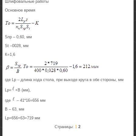
Шлифовальные работы
Основное время
Sпр – 0,60, мм
St –0028, мм
К=1,6
где Lp – длина хода стола, при выходе круга в обе стороны, мм
Lp=
+B (мм),
где
– 41*16=656 мм
В – 63, мм
Lp=656+63=719 мм
Страницы:
1
2