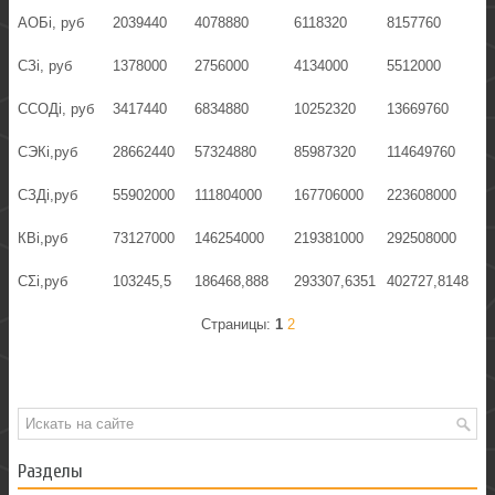
АОБi, руб
2039440
4078880
6118320
8157760
СЗi, руб
1378000
2756000
4134000
5512000
ССОДi, руб
3417440
6834880
10252320
13669760
СЭКi,руб
28662440
57324880
85987320
114649760
СЗДi,руб
55902000
111804000
167706000
223608000
КВi,руб
73127000
146254000
219381000
292508000
СΣi,руб
103245,5
186468,888
293307,6351
402727,8148
Страницы:
1
2
Разделы