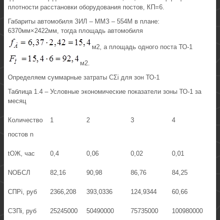
плотности расстановки оборудования постов, КП=6.
Габариты автомобиля ЗИЛ – ММЗ – 554М в плане:
6370мм×2422мм, тогда площадь автомобиля
м2, а площадь одного поста ТО-1
м2.
Определяем суммарные затраты СΣi для зон ТО-1
Таблица 1.4 – Условные экономические показатели зоны ТО-1 за
месяц
Количество
1
2
3
4
постов n
tОЖ, час
0,4
0,06
0,02
0,01
NОБСЛ
82,16
90,98
86,76
84,25
СПРi, руб
2366,208
393,0336
124,9344
60,66
СЗПi, руб
25245000
50490000
75735000
100980000