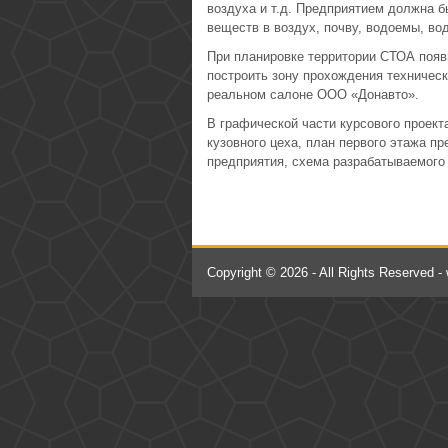
воздуха и т.д. Предприятием должна 
веществ в воздух, почву, водоемы, во
При планировке территории СТОА появ
построить зону прохождения техническ
реальном салоне ООО «Донавто».
В графической части курсового проект
кузовного цеха, план первого этажа п
предприятия, схема разрабатываемого
Copyright © 2026 - All Rights Reserved -