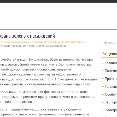
охране зеленых насаждений
ческого обслуживания и ремонта автомобилей на предприятии ООО
гические требования к охране зеленых насаждений
Разделы
омобилей в год. При расчётах было выявлено то, что при
Главна
мых автомобилей можно увеличить без потери качества
о необходимо произвести совершенствование
Понятие
к как даже на данный момент из за недостаточного
Проект
оисходят простои на постах ТО и ТР, но даже это не мешает
твенный ремонт и обслуживание автомобилей марки Ford.
Теплов
табельным, не маловажным фактором является анализ
Особен
 следить за: временем присутствия рабочего персонала на
я рабочего времени.
Экспор
ьность предприятия не должна вызывать ухудшения
Электр
оренности территории, запыленности и загазованности