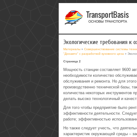
Экологические требования к 
Материалы
»
Совершенствование системы техни
"Донавто" с разработкой кузовного цеха
» Эколо
Страница 2
Мощность станции составляет 9600 авт
необходимости количество обслуживае
обслуживания и ремонта. Но для этог
производственно технической базы, та
количества некоторых инструментов пр
делать высоко технологичный и качес
Для того чтобы предприятие было рен
эффективности деятельности. Следует
работе; эффективностью использовани
Но также следует учесть, что деятел
характеристик окружающей среды – зас