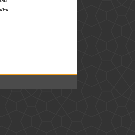
алы
айта